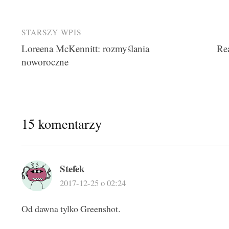
Post
STARSZY WPIS
Loreena McKennitt: rozmyślania
Rea
navigation
noworoczne
15 komentarzy
Stefek
2017-12-25 o 02:24
Od dawna tylko Greenshot.