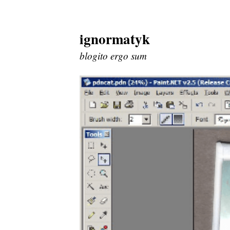
ignormatyk
Skip
to
blogito ergo sum
content