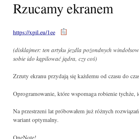
Rzucamy ekranem
https://xpil.eu/1ee
(disklajmer: ten artyku jezdla pożondnych windołsowc
sobie ido kąpilować jądra, czy coś)
Zrzuty ekranu przydają się każdemu od czasu do cza
Oprogramowanie, które wspomaga robienie tychże, id
Na przestrzeni lat próbowałem już różnych rozwiązań
wariant optymalny.
OneNote!