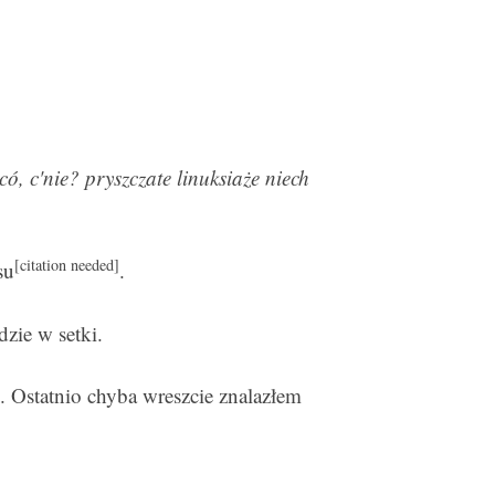
ó, c'nie? pryszczate linuksiaże niech
[citation needed]
su
.
zie w setki.
. Ostatnio chyba wreszcie znalazłem