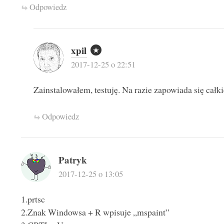
Odpowiedz
xpil
2017-12-25 o 22:51
Zainstalowałem, testuję. Na razie zapowiada się cał
Odpowiedz
Patryk
2017-12-25 o 13:05
1.prtsc
2.Znak Windowsa + R wpisuje „mspaint”