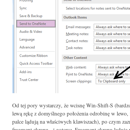
Od tej pory wystarczy, że wcisnę Win-Shift-S (bard
lewą rękę z domyślnego położenia odrobinę w lewo, n
palce lądują na właściwych klawiszach), po czym zaz
fragment ekranu - i gotowe. Fragment ekranu ląduj