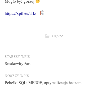
Mogło być gorzej
https://xpil.eu/sHz
Ogólne
Post
STARSZY WPIS
Smakowity żart
navigation
NOWSZY WPIS
Pchełki SQL: MERGE, optymalizacja haszem