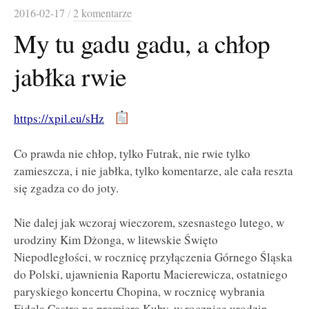
2016-02-17
/
2 komentarze
My tu gadu gadu, a chłop
jabłka rwie
https://xpil.eu/sHz
Co prawda nie chłop, tylko Futrak, nie rwie tylko
zamieszcza, i nie jabłka, tylko komentarze, ale cała reszta
się zgadza co do joty.
Nie dalej jak wczoraj wieczorem, szesnastego lutego, w
urodziny Kim Dżonga, w litewskie Święto
Niepodległości, w rocznicę przyłączenia Górnego Śląska
do Polski, ujawnienia Raportu Macierewicza, ostatniego
paryskiego koncertu Chopina,
w rocznicę wybrania
Fidela Castro na premiera Kuby, w rocznicę urodzin