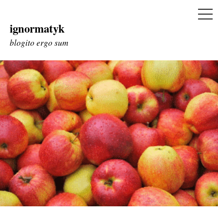
ME
ignormatyk
Skip
to
blogito ergo sum
content