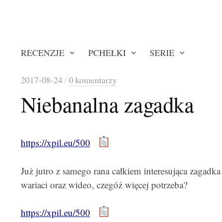
RECENZJE
PCHEŁKI
SERIE
2017-08-24
/
0 komentarzy
Niebanalna zagadka
https://xpil.eu/500
Już jutro z samego rana całkiem interesująca zagadk
wariaci oraz wideo, czegóż więcej potrzeba?
https://xpil.eu/500