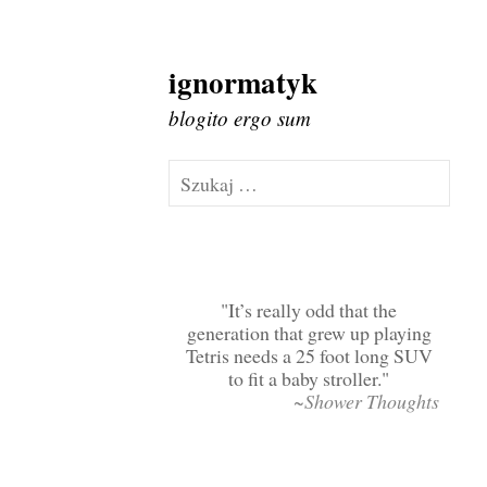
ignormatyk
Skip
to
blogito ergo sum
content
Szukaj:
It’s really odd that the
generation that grew up playing
Tetris needs a 25 foot long SUV
to fit a baby stroller.
~Shower Thoughts