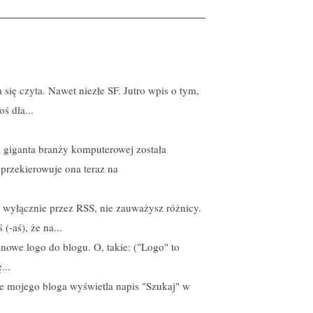
się czyta. Nawet niezłe SF. Jutro wpis o tym,
 dla...
om giganta branży komputerowej została
przekierowuje ona teraz na
a wyłącznie przez RSS, nie zauważysz różnicy.
-aś), że na...
we logo do blogu. O, takie: ("Logo" to
...
 mojego bloga wyświetla napis "Szukaj" w