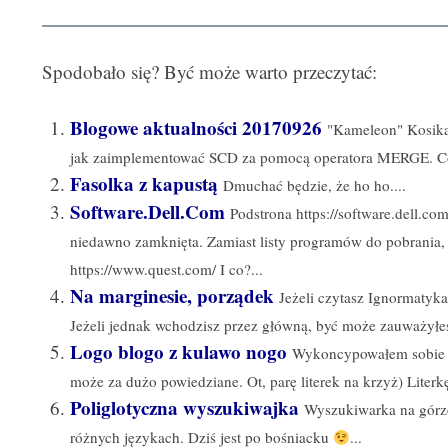
Spodobało się? Być może warto przeczytać:
Blogowe aktualności 20170926
"Kameleon" Kosika 
jak zaimplementować SCD za pomocą operatora MERGE. Coś
Fasolka z kapustą
Dmuchać będzie, że ho ho....
Software.Dell.Com
Podstrona https://software.dell.c
niedawno zamknięta. Zamiast listy programów do pobrania, 
https://www.quest.com/ I co?...
Na marginesie, porządek
Jeżeli czytasz Ignormatyk
Jeżeli jednak wchodzisz przez główną, być może zauważyłeś (
Logo blogo z kulawo nogo
Wykoncypowałem sobie no
może za dużo powiedziane. Ot, parę literek na krzyż) Literkę
Poliglotyczna wyszukiwajka
Wyszukiwarka na górze
różnych językach. Dziś jest po bośniacku
...