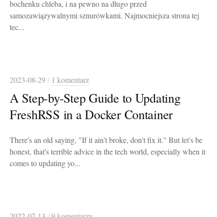
bochenku chleba, i na pewno na długo przed
samozawiązywalnymi sznurówkami. Najmocniejsza strona tej
tec...
2023-08-29
/
1 komentarz
A Step-by-Step Guide to Updating
FreshRSS in a Docker Container
There's an old saying, "If it ain't broke, don't fix it." But let's be
honest, that's terrible advice in the tech world, especially when it
comes to updating yo...
2022-07-13
/
9 komentarzy