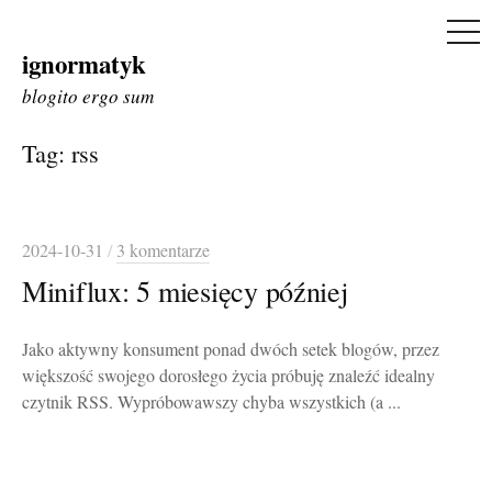
ME
ignormatyk
Skip
to
blogito ergo sum
content
Tag:
rss
2024-10-31
/
3 komentarze
Miniflux: 5 miesięcy później
Jako aktywny konsument ponad dwóch setek blogów, przez
większość swojego dorosłego życia próbuję znaleźć idealny
czytnik RSS. Wypróbowawszy chyba wszystkich (a ...