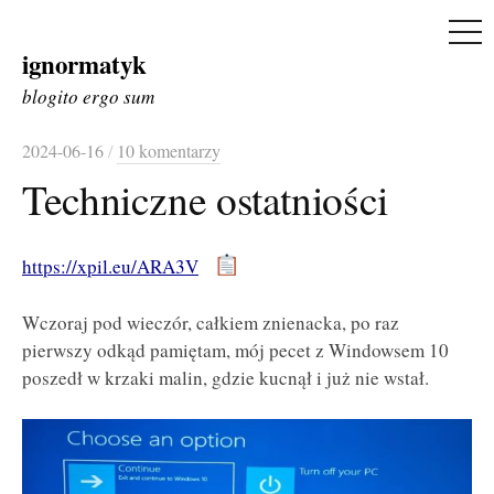
ME
ignormatyk
Skip
to
blogito ergo sum
content
2024-06-16
/
10 komentarzy
Techniczne ostatniości
https://xpil.eu/ARA3V
Wczoraj pod wieczór, całkiem znienacka, po raz
pierwszy odkąd pamiętam, mój pecet z Windowsem 10
poszedł w krzaki malin, gdzie kucnął i już nie wstał.