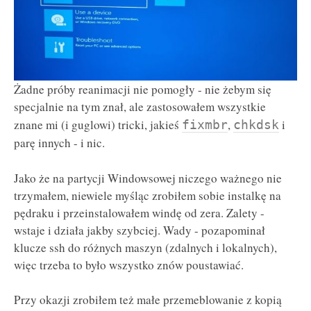
Żadne próby reanimacji nie pomogły - nie żebym się
specjalnie na tym znał, ale zastosowałem wszystkie
znane mi (i guglowi) tricki, jakieś
,
i
fixmbr
chkdsk
parę innych - i nic.
Jako że na partycji Windowsowej niczego ważnego nie
trzymałem, niewiele myśląc zrobiłem sobie instalkę na
pędraku i przeinstalowałem windę od zera. Zalety -
wstaje i działa jakby szybciej. Wady - pozapominał
klucze ssh do różnych maszyn (zdalnych i lokalnych),
więc trzeba to było wszystko znów poustawiać.
Przy okazji zrobiłem też małe przemeblowanie z kopią