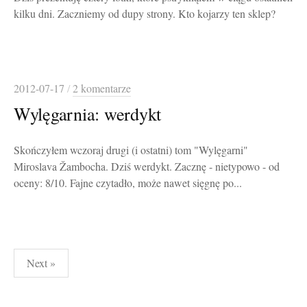
kilku dni. Zaczniemy od dupy strony. Kto kojarzy ten sklep?
2012-07-17
/
2 komentarze
Wylęgarnia: werdykt
Skończyłem wczoraj drugi (i ostatni) tom "Wylęgarni"
Miroslava Žambocha. Dziś werdykt. Zacznę - nietypowo - od
oceny: 8/10. Fajne czytadło, może nawet sięgnę po...
Stronicowanie
Next »
wpisów