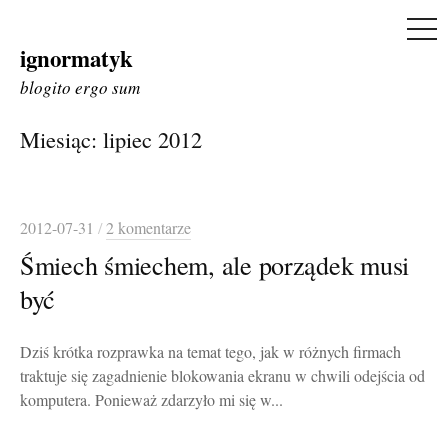
ME
ignormatyk
Skip
to
blogito ergo sum
content
Miesiąc:
lipiec 2012
2012-07-31
/
2 komentarze
Śmiech śmiechem, ale porządek musi
być
Dziś krótka rozprawka na temat tego, jak w różnych firmach
traktuje się zagadnienie blokowania ekranu w chwili odejścia od
komputera. Ponieważ zdarzyło mi się w...