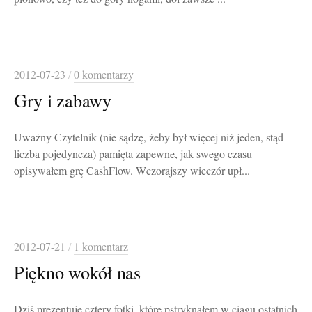
2012-07-23
/
0 komentarzy
Gry i zabawy
Uważny Czytelnik (nie sądzę, żeby był więcej niż jeden, stąd
liczba pojedyncza) pamięta zapewne, jak swego czasu
opisywałem grę CashFlow. Wczorajszy wieczór upł...
2012-07-21
/
1 komentarz
Piękno wokół nas
Dziś prezentuję cztery fotki, które pstryknąłem w ciągu ostatnich