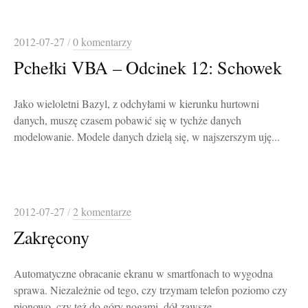
2012-07-27
/
0 komentarzy
Pchełki VBA – Odcinek 12: Schowek
Jako wieloletni Bazyl, z odchyłami w kierunku hurtowni
danych, muszę czasem pobawić się w tychże danych
modelowanie. Modele danych dzielą się, w najszerszym uję...
2012-07-27
/
2 komentarze
Zakręcony
Automatyczne obracanie ekranu w smartfonach to wygodna
sprawa. Niezależnie od tego, czy trzymam telefon poziomo czy
pionowo, czy też do góry nogami, dół zawsze ...