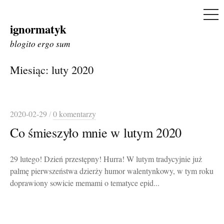
ME
ignormatyk
Skip
to
blogito ergo sum
content
Miesiąc:
luty 2020
2020-02-29
/
0 komentarzy
Co śmieszyło mnie w lutym 2020
29 lutego! Dzień przestępny! Hurra! W lutym tradycyjnie już
palmę pierwszeństwa dzierży humor walentynkowy, w tym roku
doprawiony sowicie memami o tematyce epid...