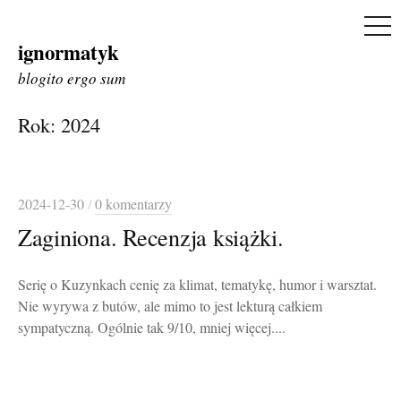
ME
ignormatyk
Skip
to
blogito ergo sum
content
Rok:
2024
2024-12-30
/
0 komentarzy
Zaginiona. Recenzja książki.
Serię o Kuzynkach cenię za klimat, tematykę, humor i warsztat.
Nie wyrywa z butów, ale mimo to jest lekturą całkiem
sympatyczną. Ogólnie tak 9/10, mniej więcej....