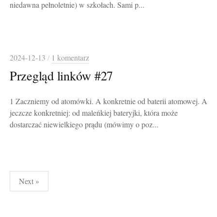
niedawna pełnoletnie) w szkołach. Sami p...
2024-12-13
/
1 komentarz
Przegląd linków #27
1 Zaczniemy od atomówki. A konkretnie od baterii atomowej. A
jeczcze konkretniej: od maleńkiej bateryjki, która może
dostarczać niewielkiego prądu (mówimy o poz...
Stronicowanie
Next »
wpisów