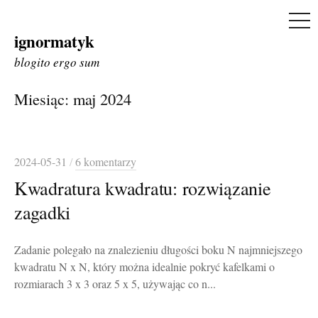
ME
ignormatyk
Skip
to
blogito ergo sum
content
Miesiąc:
maj 2024
2024-05-31
/
6 komentarzy
Kwadratura kwadratu: rozwiązanie
zagadki
Zadanie polegało na znalezieniu długości boku N najmniejszego
kwadratu N x N, który można idealnie pokryć kafelkami o
rozmiarach 3 x 3 oraz 5 x 5, używając co n...