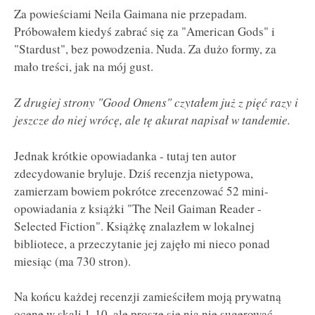
Za powieściami Neila Gaimana nie przepadam.
Próbowałem kiedyś zabrać się za "American Gods" i
"Stardust", bez powodzenia. Nuda. Za dużo formy, za
mało treści, jak na mój gust.
Z drugiej strony "Good Omens" czytałem już z pięć razy i
jeszcze do niej wrócę, ale tę akurat napisał w tandemie.
Jednak krótkie opowiadanka - tutaj ten autor
zdecydowanie bryluje. Dziś recenzja nietypowa,
zamierzam bowiem pokrótce zrecenzować 52 mini-
opowiadania z książki "The Neil Gaiman Reader -
Selected Fiction". Książkę znalazłem w lokalnej
bibliotece, a przeczytanie jej zajęło mi nieco ponad
miesiąc (ma 730 stron).
Na końcu każdej recenzji zamieściłem moją prywatną
ocenę w skali 1-10, ale proszę się nią nie sugerować.