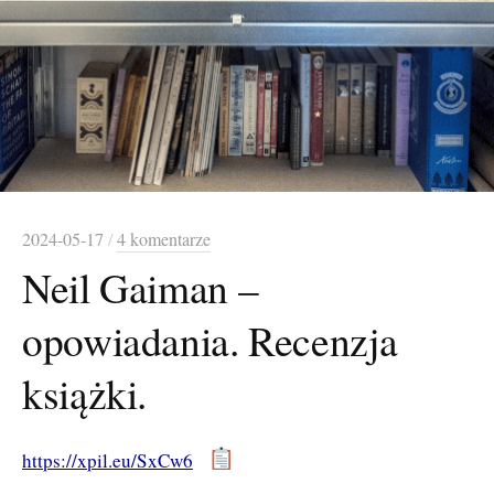
2024-05-17
/
4 komentarze
Neil Gaiman –
opowiadania. Recenzja
książki.
https://xpil.eu/SxCw6