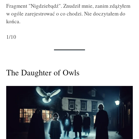
Fragment "Nigdziebądź". Znudził mnie, zanim zdążyłem
w ogóle zarejestrować o co chodzi. Nie doczytałem do
końca.
1/10
The Daughter of Owls