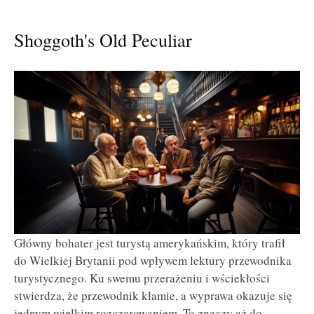
Shoggoth's Old Peculiar
Główny bohater jest turystą amerykańskim, który trafił
do Wielkiej Brytanii pod wpływem lektury przewodnika
turystycznego. Ku swemu przerażeniu i wściekłości
stwierdza, że przewodnik kłamie, a wyprawa okazuje się
jednym wielkim rozczarowaniem. To znaczy aż do