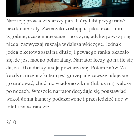
Narrację prowadzi starszy pan, który lubi przygarniać
bezdomne koty. Zwierzaki zostają na jakiś czas - dni,
tygodnie, czasem miesiące - po czym, odchwyciwszy się
nieco, zazwyczaj ruszają w dalsza włóczęgę. Jednak
jeden z kotów został na dłużej i pewnego ranka okazało
się, że jest mocno poharatany. Narrator leczy go na ile się
da, za kilka dni sytuacja powtarza się. Potem znów. Za
każdym razem z kotem jest gorzej, ale zawsze udaje się
go uratować, choć nie wiadomo z kim (lub czym) walczy
po nocach. Wreszcie narrator decyduje się poustawiać
wokół domu kamery podczerwone i przesiedzieć noc w
fotelu na werandzie...
8/10