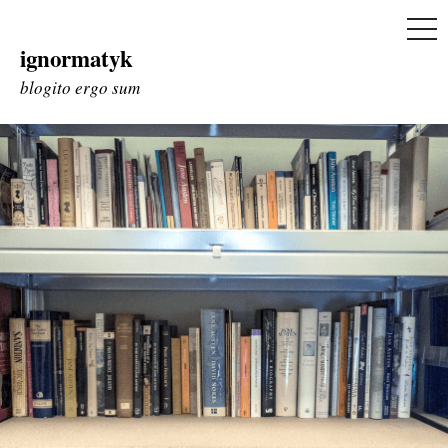
ME
ignormatyk
Skip
to
blogito ergo sum
content