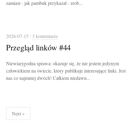
zamiast - jak pambuk przykazał - zrob...
2026-07-15
/
3 komentarze
Przegląd linków #44
Niewiarygodna sprawa: okazuje się, że nie jestem jedynym
człowiekiem na świecie, który publikuje interesujące linki. Jest
nas co najmniej dwóch! Całkiem niedawn...
Stronicowanie
Next »
wpisów