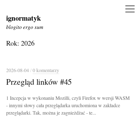
ME
ignormatyk
Skip
to
blogito ergo sum
content
Rok:
2026
2026-08-04
/
0 komentarzy
Przegląd linków #45
1 Incepcja w wykonaniu Mozilli, czyli Firefox w wersji WASM
- innymi słowy cała przeglądarka uruchomiona w zakładce
przeglądarki. Tak, można je zagnieżdżać - te...