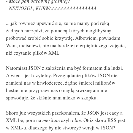
- Może pan odrobinę głośniej?
- NERVOSOL, KURWAAAAAAAAAAAAAAAA
... jak również upewnić się, że nie mamy pod ręką
żadnych narzędzi, za pomocą których moglibyśmy
próbować zrobić sobie krzywdę. Albowiem, powiadam
Wam, moiściewi, nie ma bardziej cierpiętniczego zajęcia,
niż czytanie plików XML.
Natomiast JSON z założenia ma być formatem dla ludzi.
A więc - jest czytelny. Przeglądanie plików JSON nie
zamieni nas w krwiożercze, żądne śmierci milionów
bestie, nie przyprawi nas o nagłą siwiznę ani nie
spowoduje, że skiśnie nam mleko w skopku.
Skoro już wszystkich przekonałem, że JSON jest cacy a
XML be, pora na
meritum
czyli
clue
. Otóż skoro RSS jest
w XML-u, dlaczego by nie stworzyć wersji w JSON?