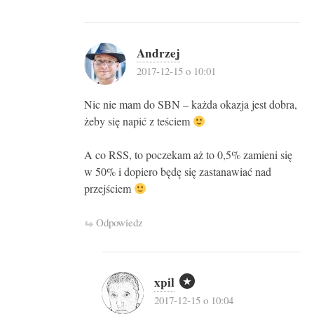
Andrzej
2017-12-15 o 10:01
Nic nie mam do SBN – każda okazja jest dobra,
żeby się napić z teściem
A co RSS, to poczekam aż to 0,5% zamieni się
w 50% i dopiero będę się zastanawiać nad
przejściem
Odpowiedz
xpil
2017-12-15 o 10:04