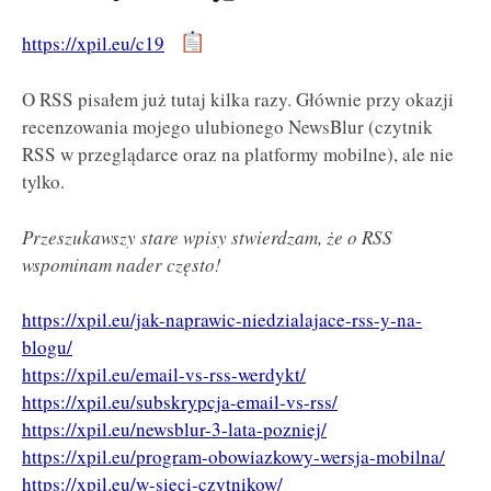
https://xpil.eu/c19
O RSS pisałem już tutaj kilka razy. Głównie przy okazji
recenzowania mojego ulubionego NewsBlur (czytnik
RSS w przeglądarce oraz na platformy mobilne), ale nie
tylko.
Przeszukawszy stare wpisy stwierdzam, że o RSS
wspominam nader często!
https://xpil.eu/jak-naprawic-niedzialajace-rss-y-na-
blogu/
https://xpil.eu/email-vs-rss-werdykt/
https://xpil.eu/subskrypcja-email-vs-rss/
https://xpil.eu/newsblur-3-lata-pozniej/
https://xpil.eu/program-obowiazkowy-wersja-mobilna/
https://xpil.eu/w-sieci-czytnikow/