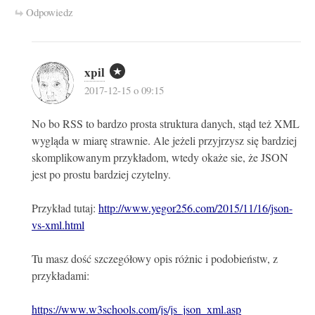
Odpowiedz
xpil
2017-12-15 o 09:15
No bo RSS to bardzo prosta struktura danych, stąd też XML
wygląda w miarę strawnie. Ale jeżeli przyjrzysz się bardziej
skomplikowanym przykładom, wtedy okaże sie, że JSON
jest po prostu bardziej czytelny.
Przykład tutaj:
http://www.yegor256.com/2015/11/16/json-
vs-xml.html
Tu masz dość szczegółowy opis różnic i podobieństw, z
przykładami:
https://www.w3schools.com/js/js_json_xml.asp