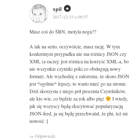
xpil
2017-12-15 o 09:57
Masz coś do ŚBN, motyla noga??
A tak na serio, oczywiście, masz rację. W tym
konkretnym przypadku nie ma różnicy JSON czy
XML (a raczej: jest różnica na korzyść XML-a, bo
nie wszystkie czytniki póki co obsługują nowy
format). Ale wychodzę z założenia, że skoro JSON
jest *ogólnie* lepszy, to warto mieć go na stronie.
Dziś skorzysta z niego pół procenta Czytelników,
ale kto wie, co będzie za rok albo pięć
I wtedy,
jak się wszyscy będą ekscytować popularyzacją
JSON-feed, ja się będę przechwalał, że phi, też mi
nowość :]
Odpowiedz