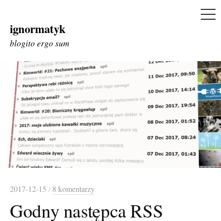
ME
ignormatyk
Skip
to
blogito ergo sum
content
2017-12-15
/
8 komentarzy
Godny następca RSS