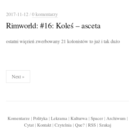
2017-11-12
/
0 komentarzy
Rimworld: #16: Koleś – asceta
ostatni więzień zwerbowany 21 kolonistów to już i tak dużo
Stronicowanie
Next »
wpisów
Komentarze
|
Polityka
|
Lekrama
|
Kulturwa
|
Spacer
|
Archiwum
|
Cytat
|
Kontakt
|
Czytelnia
|
Que?
|
RSS
|
Szukaj