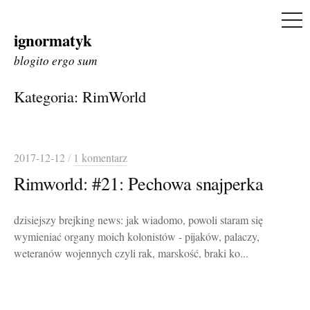
ME
ignormatyk
Skip
to
blogito ergo sum
content
Kategoria:
RimWorld
2017-12-12
/
1 komentarz
Rimworld: #21: Pechowa snajperka
dzisiejszy brejking news: jak wiadomo, powoli staram się
wymieniać organy moich kolonistów - pijaków, palaczy,
weteranów wojennych czyli rak, marskość, braki ko...