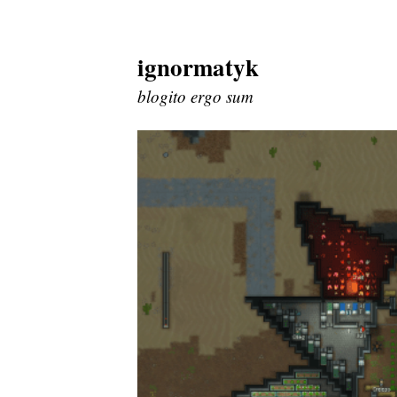
ignormatyk
Skip
to
blogito ergo sum
content