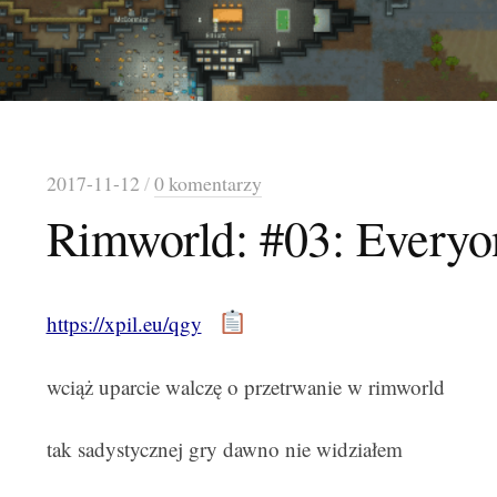
2017-11-12
/
0 komentarzy
Rimworld: #03: Everyo
https://xpil.eu/qgy
wciąż uparcie walczę o przetrwanie w rimworld
tak sadystycznej gry dawno nie widziałem