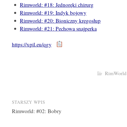
Rimworld: #18: Jednoręki chirurg
Rimworld: #19: Indyk bojowy
Rimworld: #20: Bioniczny kręgosłup
Rimworld: #21: Pechowa snajperka
https://xpil.eu/qgy
RimWorld
Post
STARSZY WPIS
Rimworld: #02: Bobry
navigation