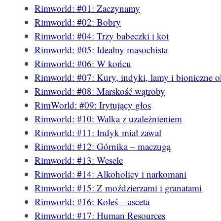
Rimworld: #01: Zaczynamy
Rimworld: #02: Bobry
Rimworld: #04: Trzy babeczki i kot
Rimworld: #05: Idealny masochista
Rimworld: #06: W końcu
Rimworld: #07: Kury, indyki, lamy i bioniczne 
Rimworld: #08: Marskość wątroby
RimWorld: #09: Irytujący głos
Rimworld: #10: Walka z uzależnieniem
Rimworld: #11: Indyk miał zawał
Rimworld: #12: Górnika – maczugą
Rimworld: #13: Wesele
Rimworld: #14: Alkoholicy i narkomani
Rimworld: #15: Z moździerzami i granatami
Rimworld: #16: Koleś – asceta
Rimworld: #17: Human Resources