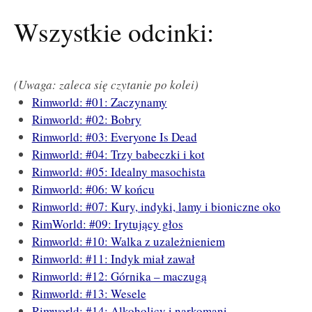
Wszystkie odcinki:
(Uwaga: zaleca się czytanie po kolei)
Rimworld: #01: Zaczynamy
Rimworld: #02: Bobry
Rimworld: #03: Everyone Is Dead
Rimworld: #04: Trzy babeczki i kot
Rimworld: #05: Idealny masochista
Rimworld: #06: W końcu
Rimworld: #07: Kury, indyki, lamy i bioniczne oko
RimWorld: #09: Irytujący głos
Rimworld: #10: Walka z uzależnieniem
Rimworld: #11: Indyk miał zawał
Rimworld: #12: Górnika – maczugą
Rimworld: #13: Wesele
Rimworld: #14: Alkoholicy i narkomani