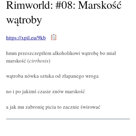
Rimworld: #08: Marskość
wątroby
https://xpil.eu/9kb
hmm przeszczepiłem alkoholikowi wątrobę bo miał
marskość (
cirrhosis
)
wątroba nówka sztuka od złapanego wroga
no i po jakimś czasie znów marskość
a jak mu zabronię picia to zacznie świrować