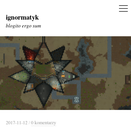
ME
ignormatyk
Skip
to
blogito ergo sum
content
2017-11-12
/
0 komentarzy