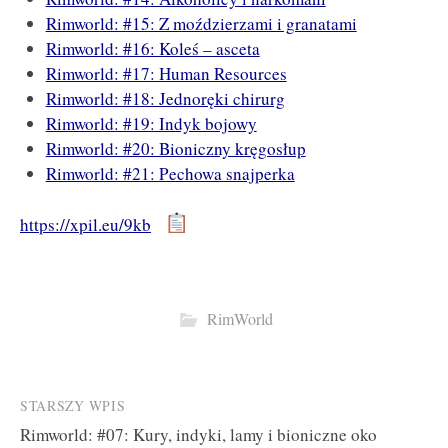
Rimworld: #15: Z moździerzami i granatami
Rimworld: #16: Koleś – asceta
Rimworld: #17: Human Resources
Rimworld: #18: Jednoręki chirurg
Rimworld: #19: Indyk bojowy
Rimworld: #20: Bioniczny kręgosłup
Rimworld: #21: Pechowa snajperka
https://xpil.eu/9kb
RimWorld
Post
STARSZY WPIS
Rimworld: #07: Kury, indyki, lamy i bioniczne oko