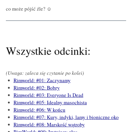
co może pójść źle? ☺
Wszystkie odcinki:
(Uwaga: zaleca się czytanie po kolei)
Rimworld: #01: Zaczynamy
Rimworld: #02: Bobry
Rimworld: #03: Everyone Is Dead
Rimworld: #05: Idealny masochista
Rimworld: #06: W końcu
Rimworld: #07: Kury, indyki, lamy i bioniczne oko
Rimworld: #08: Marskość wątroby
RimWorld: #09: Irytujący głos