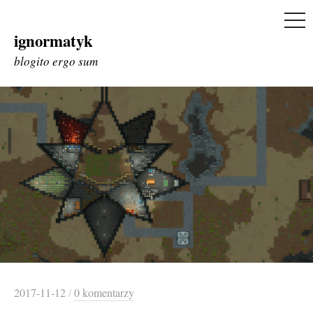
ME
ignormatyk
Skip
to
blogito ergo sum
content
2017-11-12
/
0 komentarzy