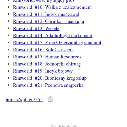
Rimworld: #10: Walka z uzależnieniem
Rimworld: #11: Indyk miał zawał
Rimworld: #12: Górnika – maczugą
Rimworld: #13: Wesele
Rimworld: #14: Alkoholicy i narkomani
Rimworld: #15: Z moździerzami i granatami
Rimworld: #16: Koleś – asceta
Rimworld: #17: Human Resources
Rimworld: #18: Jednoręki chirurg
Rimworld: #19: Indyk bojowy
Rimworld: #20: Bioniczny kręgosłup
Rimworld: #21: Pechowa snajperka
https://xpil.eu/555
RimWorld