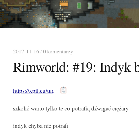
2017-11-16
/
0 komentarzy
Rimworld: #19: Indyk 
https://xpil.eu/tuq
szkolić warto tylko te co potrafią dźwigać ciężary
indyk chyba nie potrafi