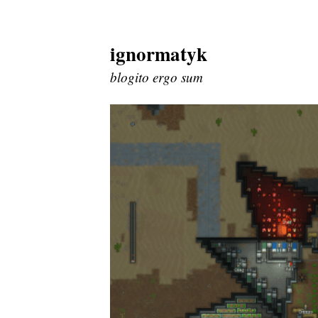
ignormatyk
Skip
to
blogito ergo sum
content