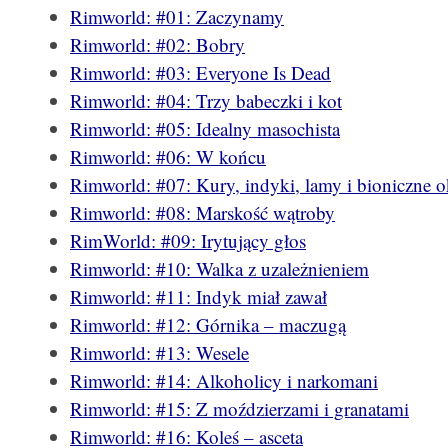
Rimworld: #01: Zaczynamy
Rimworld: #02: Bobry
Rimworld: #03: Everyone Is Dead
Rimworld: #04: Trzy babeczki i kot
Rimworld: #05: Idealny masochista
Rimworld: #06: W końcu
Rimworld: #07: Kury, indyki, lamy i bioniczne 
Rimworld: #08: Marskość wątroby
RimWorld: #09: Irytujący głos
Rimworld: #10: Walka z uzależnieniem
Rimworld: #11: Indyk miał zawał
Rimworld: #12: Górnika – maczugą
Rimworld: #13: Wesele
Rimworld: #14: Alkoholicy i narkomani
Rimworld: #15: Z moździerzami i granatami
Rimworld: #16: Koleś – asceta