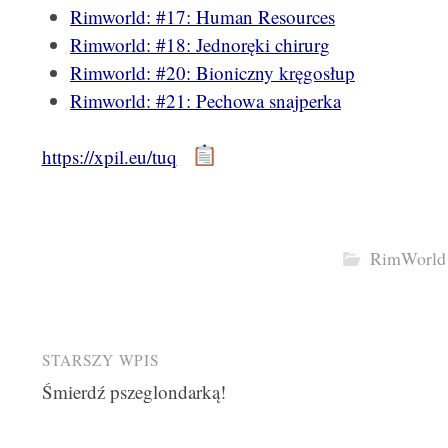
Rimworld: #17: Human Resources
Rimworld: #18: Jednoręki chirurg
Rimworld: #20: Bioniczny kręgosłup
Rimworld: #21: Pechowa snajperka
https://xpil.eu/tuq
RimWorld
Post
STARSZY WPIS
Śmierdź pszeglondarką!
navigation