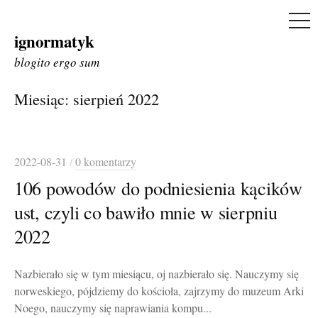
ME
ignormatyk
Skip
to
blogito ergo sum
content
Miesiąc:
sierpień 2022
2022-08-31
/
0 komentarzy
106 powodów do podniesienia kącików
ust, czyli co bawiło mnie w sierpniu
2022
Nazbierało się w tym miesiącu, oj nazbierało się. Nauczymy się
norweskiego, pójdziemy do kościoła, zajrzymy do muzeum Arki
Noego, nauczymy się naprawiania kompu...