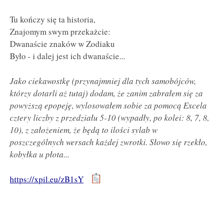
Tu kończy się ta historia,
Znajomym swym przekażcie:
Dwanaście znaków w Zodiaku
Było - i dalej jest ich dwanaście...
Jako ciekawostkę (przynajmniej dla tych samobójców,
którzy dotarli aż tutaj) dodam, że zanim zabrałem się za
powyższą epopeję, wylosowałem sobie za pomocą Excela
cztery liczby z przedziału 5-10 (wypadły, po kolei: 8, 7, 8,
10), z założeniem, że będą to ilości sylab w
poszczególnych wersach każdej zwrotki. Słowo się rzekło,
kobyłka u płota...
https://xpil.eu/zB1sY