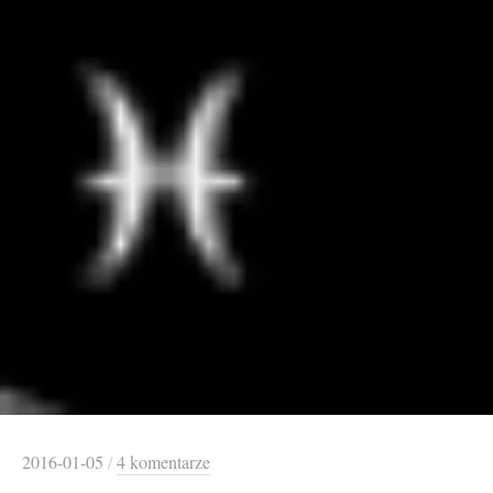
2016-01-05
/
4 komentarze