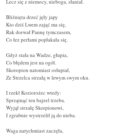
Lecz się z niemocy, nieboga, słaniał.
Bliźnięta drzeć jęły japy
Kto dziś Lwem zająć ma się,
Rak dorwał Pannę tymczasem,
Co łez perłami popłakała się.
Gdyż stała na Wadze, głupia,
Co błędem jest na ogół.
Skoropion natomiast osłupiał,
Ze Strzelca strzałą w lewym swym oku.
I rzekł Koziorożec wtedy:
Sprzątnąć ten bajzel trzeba.
Wyjął strzałę Skorpionowi,
I zgrabnie wystrzelił ją do nieba.
Waga natychmiast zaczęła,