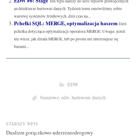
EDW #6: Stage
Ten wpis należy do serii wpisów poświęconych
architekturze hurtowni danych. Tydzień temu omówiliśmy sobie
warstwę systemów źródłowych, dziś czas na...
Pchełki SQL: MERGE, optymalizacja haszem
Dziś
pchełka dotycząca optymalizacji operatora MERGE. Uwaga: jeżeli
nie wiesz, jak działa MERGE, lub po prostu nie interesujesz się
bazami...
EDW
branżowe
,
edw
,
hurtownie danych
Post
STARSZY WPIS
Dualizm gorączkowo-uderzeniodrogowy