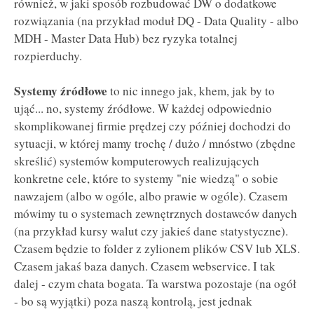
również, w jaki sposób rozbudować DW o dodatkowe
rozwiązania (na przykład moduł DQ - Data Quality - albo
MDH - Master Data Hub) bez ryzyka totalnej
rozpierduchy.
Systemy źródłowe
to nic innego jak, khem, jak by to
ująć... no, systemy źródłowe. W każdej odpowiednio
skomplikowanej firmie prędzej czy później dochodzi do
sytuacji, w której mamy trochę / dużo / mnóstwo (zbędne
skreślić) systemów komputerowych realizujących
konkretne cele, które to systemy "nie wiedzą" o sobie
nawzajem (albo w ogóle, albo prawie w ogóle). Czasem
mówimy tu o systemach zewnętrznych dostawców danych
(na przykład kursy walut czy jakieś dane statystyczne).
Czasem będzie to folder z zylionem plików CSV lub XLS.
Czasem jakaś baza danych. Czasem webservice. I tak
dalej - czym chata bogata. Ta warstwa pozostaje (na ogół
- bo są wyjątki) poza naszą kontrolą, jest jednak