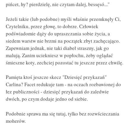
pińcet, hy? pierdzielę, nie czytam dalej, bessęsó..."
Jeżeli takie (lub podobne) myśli właśnie przemknęły Ci,
Czytelniku, przez głowę, to dobrze. Człowiek
podświadomie dąży do upraszczania sobie życia, a
siedem warstw nie brzmi na początek zbyt zachęcająco.
Zapewniam jednak, nie taki diabeł straszny, jak go
malują. Zanim uciekniesz w popłochu, żeby oglądać
śmieszne koty, zechciej pozostać tu jeszcze przez chwilę.
Pamięta ktoś jeszcze skecz "Dziesięć przykazań"
Carlina? Facet redukuje tam - na oczach rozbawionej do
łez publiczności - dziesięć przykazań do zaledwie
dwóch, po czym dodaje jedno od siebie.
Podobnie sprawa ma się tutaj, tylko bez rozwścieczania
moherów.