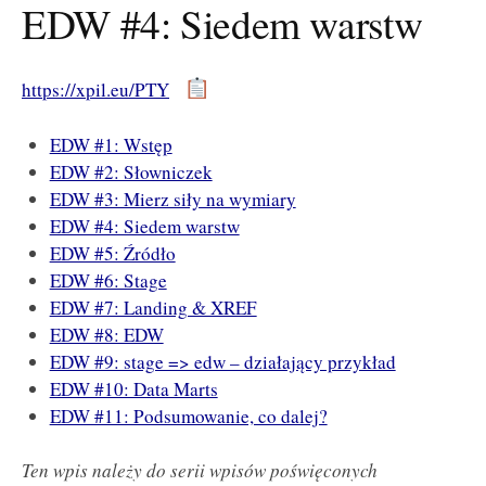
EDW #4: Siedem warstw
https://xpil.eu/PTY
EDW #1: Wstęp
EDW #2: Słowniczek
EDW #3: Mierz siły na wymiary
EDW #4: Siedem warstw
EDW #5: Źródło
EDW #6: Stage
EDW #7: Landing & XREF
EDW #8: EDW
EDW #9: stage => edw – działający przykład
EDW #10: Data Marts
EDW #11: Podsumowanie, co dalej?
Ten wpis należy do serii wpisów poświęconych