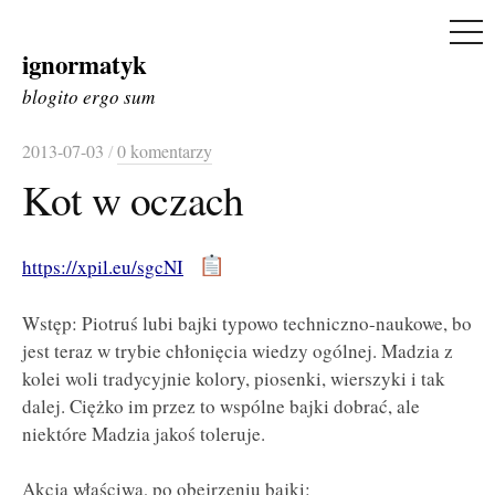
ME
ignormatyk
Skip
to
blogito ergo sum
content
2013-07-03
/
0 komentarzy
Kot w oczach
https://xpil.eu/sgcNI
Wstęp: Piotruś lubi bajki typowo techniczno-naukowe, bo
jest teraz w trybie chłonięcia wiedzy ogólnej. Madzia z
kolei woli tradycyjnie kolory, piosenki, wierszyki i tak
dalej. Ciężko im przez to wspólne bajki dobrać, ale
niektóre Madzia jakoś toleruje.
Akcja właściwa, po obejrzeniu bajki: