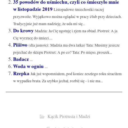
35 powodów do uśmiechu, czyli co śmieszyło mnie
w listopadzie 2019
Listopadowe śmiechostki raczej
przyzwoite. Wyjątkowo można oglądać w pracy i/lub przy dzieciach.
Tradycyjnie już mam nadzieję, że uda mi się...
Do krowy
Madzia: Ja Cię ugotuję i zjem na obiad. Piotruś: A ja
Cię wyrzucę do śmieci....
Piiiiwo
(dla jasności: Madzia ma dwa latka) Tata: Musimy jeszcze
pojechać do sklepu Piotruś: A po co? Tata: Po mięso, proszek...
Badacz
...
Woda w ogniu
...
Rzepka
Jak już wspomniałem, pod koniec zeszłego roku straciłem
w wypadku brata. Za szybko jechał, rozbił się - i nie ma...
Kącik Piotrusia i Madzi