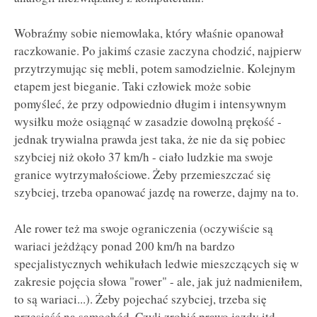
Wobraźmy sobie niemowlaka, który właśnie opanował
raczkowanie. Po jakimś czasie zaczyna chodzić, najpierw
przytrzymując się mebli, potem samodzielnie. Kolejnym
etapem jest bieganie. Taki człowiek może sobie
pomyśleć, że przy odpowiednio długim i intensywnym
wysiłku może osiągnąć w zasadzie dowolną prękość -
jednak trywialna prawda jest taka, że nie da się pobiec
szybciej niż około 37 km/h - ciało ludzkie ma swoje
granice wytrzymałościowe. Żeby przemieszczać się
szybciej, trzeba opanować jazdę na rowerze, dajmy na to.
Ale rower też ma swoje ograniczenia (oczywiście są
wariaci jeżdżący ponad 200 km/h na bardzo
specjalistycznych wehikułach ledwie mieszczących się w
zakresie pojęcia słowa "rower" - ale, jak już nadmieniłem,
to są wariaci...). Żeby pojechać szybciej, trzeba się
przesiąść na samochód. Czyli zrobić prawo jazdy itd.