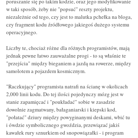
poruszanie się po takim kodzie, oraz jego modyfikowanie
w taki sposób, żeby nie "popsuć" reszty projektu,
niezależnie od tego, czy jest to malutka pchełka na bloga,
czy fragment kodu źródłowego jakiegoś dużego systemu
operacyjnego.
Liczby te, chociaż różne dla różnych programistów, mają
jednak pewne łatwo zauważalne progi - to są właśnie te
"przejścia" między bieganiem a jazdą na rowerze, między
samolotem a pojazdem kosmicznym.
"Raczkujący" programista natrafi na ścianę w okolicach
2,000 linii kodu. Do tej ilości pojedynczy mózg jest w
stanie zapamięcać i "poukładać" sobie w zasadzie
dowolnie zagmatwany, bałaganiarski i kiepski kod,
"połatać" dziury między powyginanymi deskami, wbić tu
i ówdzie symbolicznego gwoździa, przewiązać jakiś
kawałek rury sznurkiem od snopowiązałki - i program