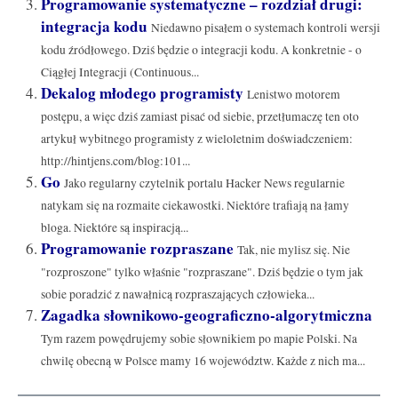
Programowanie systematyczne – rozdział drugi:
integracja kodu
Niedawno pisałem o systemach kontroli wersji
kodu źródłowego. Dziś będzie o integracji kodu. A konkretnie - o
Ciągłej Integracji (Continuous...
Dekalog młodego programisty
Lenistwo motorem
postępu, a więc dziś zamiast pisać od siebie, przetłumaczę ten oto
artykuł wybitnego programisty z wieloletnim doświadczeniem:
http://hintjens.com/blog:101...
Go
Jako regularny czytelnik portalu Hacker News regularnie
natykam się na rozmaite ciekawostki. Niektóre trafiają na łamy
bloga. Niektóre są inspiracją...
Programowanie rozpraszane
Tak, nie mylisz się. Nie
"rozproszone" tylko właśnie "rozpraszane". Dziś będzie o tym jak
sobie poradzić z nawałnicą rozpraszających człowieka...
Zagadka słownikowo-geograficzno-algorytmiczna
Tym razem powędrujemy sobie słownikiem po mapie Polski. Na
chwilę obecną w Polsce mamy 16 województw. Każde z nich ma...