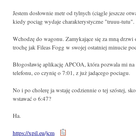
Jestem dosłownie metr od tylnych (ciągle jeszcze ot
kiedy pociąg wydaje charakterystyczne "truuu-tutu".
Wchodzę do wagonu. Zamykające się za mną drzwi oci
trochę jak Fileas Fogg w swojej ostatniej minucie po
Błogosławię aplikację APCOA, która pozwala mi na 
telefonu, co czynię o 7:01, z już jadącego pociagu.
No i po cholerę ja wstaję codziennie o tej szóstej, s
wstawać o 6:47?
Ha.
https://xpil.eu/jcm