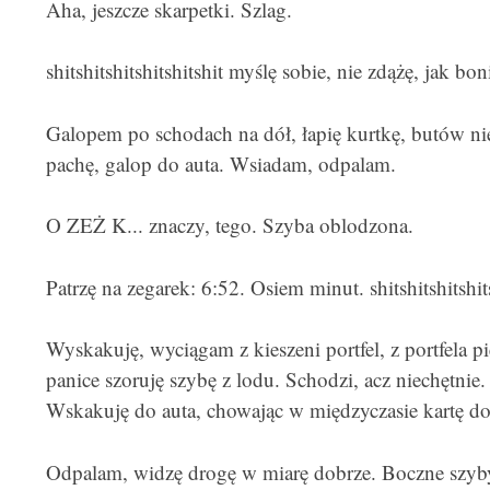
Aha, jeszcze skarpetki. Szlag.
shitshitshitshitshitshit myślę sobie, nie zdążę, jak bo
Galopem po schodach na dół, łapię kurtkę, butów nie
pachę, galop do auta. Wsiadam, odpalam.
O ZEŻ K... znaczy, tego. Szyba oblodzona.
Patrzę na zegarek: 6:52. Osiem minut. shitshitshitshits
Wyskakuję, wyciągam z kieszeni portfel, z portfela pi
panice szoruję szybę z lodu. Schodzi, acz niechętnie.
Wskakuję do auta, chowając w międzyczasie kartę do p
Odpalam, widzę drogę w miarę dobrze. Boczne szyby