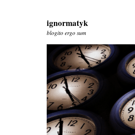
ignormatyk
Skip
to
blogito ergo sum
content