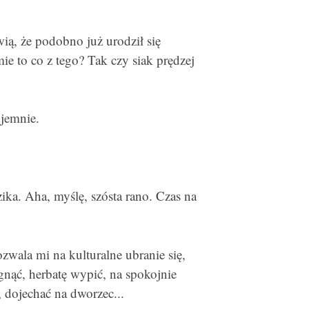
ą, że podobno już urodził się
mie to co z tego? Tak czy siak prędzej
yjemnie.
ika. Aha, myślę, szósta rano. Czas na
wala mi na kulturalne ubranie się,
gnąć, herbatę wypić, na spokojnie
 dojechać na dworzec...