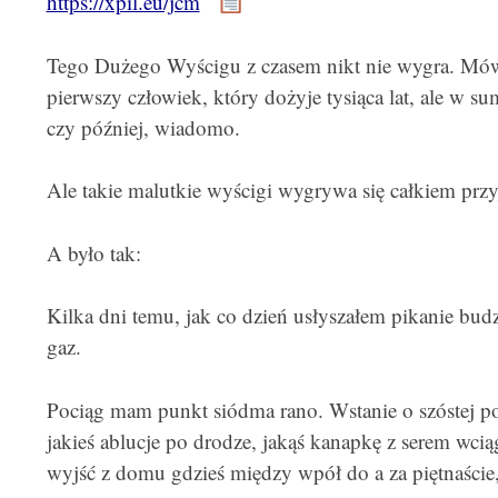
https://xpil.eu/jcm
Tego Dużego Wyścigu z czasem nikt nie wygra. Mówi
pierwszy człowiek, który dożyje tysiąca lat, ale w su
czy później, wiadomo.
Ale takie malutkie wyścigi wygrywa się całkiem prz
A było tak:
Kilka dni temu, jak co dzień usłyszałem pikanie budz
gaz.
Pociąg mam punkt siódma rano. Wstanie o szóstej poz
jakieś ablucje po drodze, jakąś kanapkę z serem wcią
wyjść z domu gdzieś między wpół do a za piętnaście,