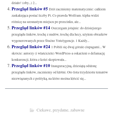
działo! (oby...) 2...
Przegląd linków #5
Dziś zaczniemy matematycznie: całkiem
zaskakująca postać liczby Pi. Co prawda Wolfram Alpha widzi
różnicę na szesnastym miejscu po przecinku, ale...
Przegląd linków #14
Oszczegam jolajnie: do dzisiejszego
przeglądu linków, trochę z nudów, trochę dla hecy, użyłem obrazków
wygenerowanych przez Śtućno Yntelygencje. 1 Każdy...
Przegląd linków #24
1 Pobili się dwaj górale ciupagami... W
skrócie: autorzy (i właściciele) WordPress-a oskarżeni o defamację
konkurencji, która z kolei skopiowała...
Przegląd linków #10
Inauguracyjną, dziesiątą odsłonę
przeglądu linków, zaczniemy od kłótni. Oto lista trzydziestu tematów
niezwiązanych z polityką, na które można kłócić się...
Ciekawe, przydatne, zabawne