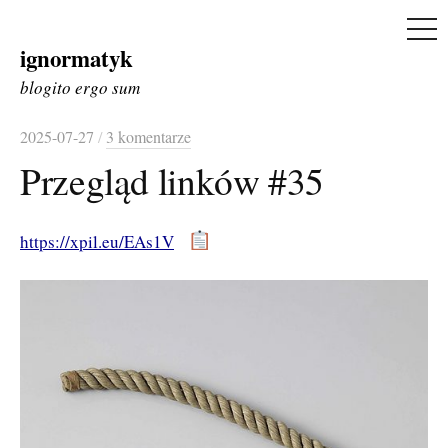
ME
ignormatyk
Skip
to
blogito ergo sum
content
2025-07-27
/
3 komentarze
Przegląd linków #35
https://xpil.eu/EAs1V