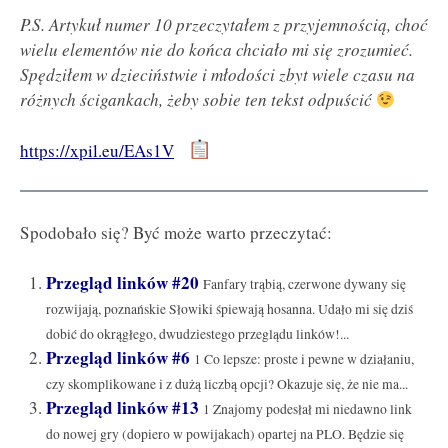
P.S. Artykuł numer 10 przeczytałem z przyjemnością, choć
wielu elementów nie do końca chciało mi się zrozumieć.
Spędziłem w dzieciństwie i młodości zbyt wiele czasu na
różnych ścigankach, żeby sobie ten tekst odpuścić
https://xpil.eu/EAs1V
Spodobało się? Być może warto przeczytać:
Przegląd linków #20
Fanfary trąbią, czerwone dywany się
rozwijają, poznańskie Słowiki śpiewają hosanna. Udało mi się dziś
dobić do okrągłego, dwudziestego przeglądu linków!...
Przegląd linków #6
1 Co lepsze: proste i pewne w działaniu,
czy skomplikowane i z dużą liczbą opcji? Okazuje się, że nie ma...
Przegląd linków #13
1 Znajomy podesłał mi niedawno link
do nowej gry (dopiero w powijakach) opartej na PLO. Będzie się