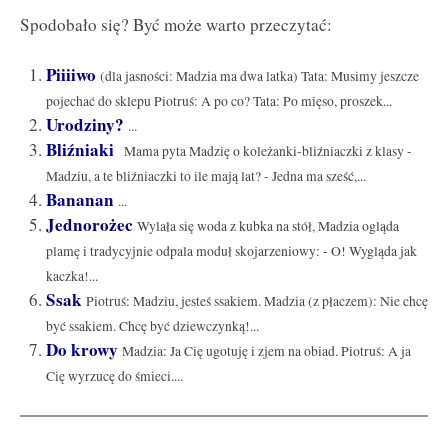
Spodobało się? Być może warto przeczytać:
Piiiiwo
(dla jasności: Madzia ma dwa latka) Tata: Musimy jeszcze
pojechać do sklepu Piotruś: A po co? Tata: Po mięso, proszek...
Urodziny?
...
Bliźniaki
Mama pyta Madzię o koleżanki-bliźniaczki z klasy -
Madziu, a te bliźniaczki to ile mają lat? - Jedna ma sześć,...
Bananan
...
Jednorożec
Wylała się woda z kubka na stół, Madzia ogląda
plamę i tradycyjnie odpala moduł skojarzeniowy: - O! Wygląda jak
kaczka!...
Ssak
Piotruś: Madziu, jesteś ssakiem. Madzia (z płaczem): Nie chcę
być ssakiem. Chcę być dziewczynką!...
Do krowy
Madzia: Ja Cię ugotuję i zjem na obiad. Piotruś: A ja
Cię wyrzucę do śmieci....