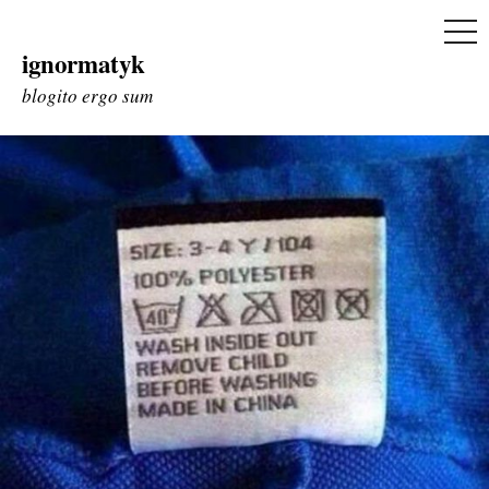
ME
ignormatyk
Skip
to
blogito ergo sum
content