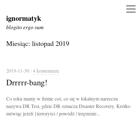
ME
ignormatyk
Skip
to
blogito ergo sum
content
Miesiąc:
listopad 2019
2019-11-30
/
4 komentarze
Drrrrr-bang!
Co roku mamy w firmie coś, co się w lokalnym narzeczu
nazywa DR Test, gdzie DR oznacza Disaster Recovery. Krótko
mówiąc jeżeli {terroryści / powódź / trzęsienie...