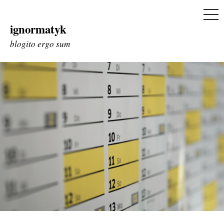
ME
ignormatyk
Skip
to
blogito ergo sum
content