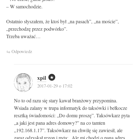
– W samochodzie.
Ostatnio słyszałem, że ktoś był „na pasach”, „na moście”,
„przechodzę przez podwórko”.
Trzeba uważać…
Odpowiedz
xpil
2017-01-29 o 17:02
No to od razu się stary kawał branżowy przypomina.
Wsiada zalany w trupa informatyk do taksówki i bełkocze
resztką świadomości: „Do domu proszę”. Taksówkarz pyta
„a jaki jest pana adres domowy?” na co tamten
„192.168.1.17”. Taksówkarz na chwilę się zawiesił, ale
zaraz odzyskał rezon i pyta: „Ale mi chodzi o pana adres