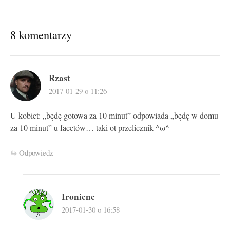
8 komentarzy
Rzast
2017-01-29 o 11:26
U kobiet: „będę gotowa za 10 minut” odpowiada „będę w domu
za 10 minut” u facetów… taki ot przelicznik ^ω^
Odpowiedz
Ironicnc
2017-01-30 o 16:58