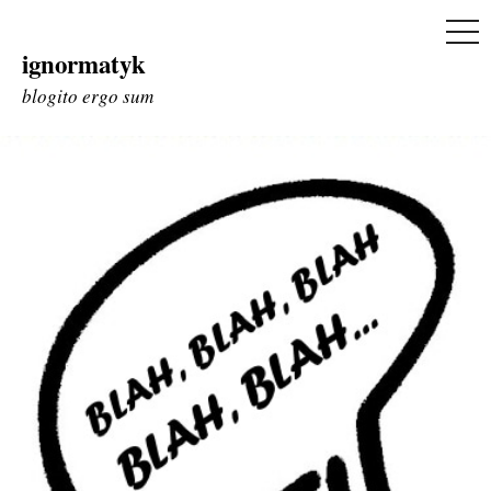
ME
ignormatyk
Skip
to
blogito ergo sum
content