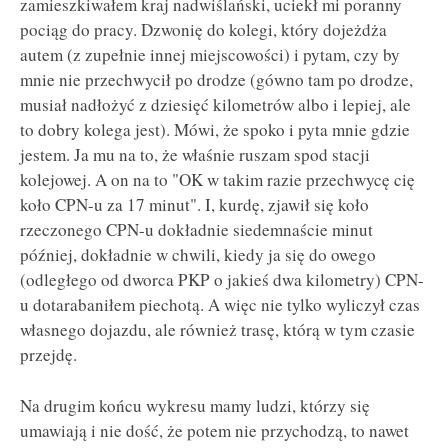
zamieszkiwałem kraj nadwiślański, uciekł mi poranny
pociąg do pracy. Dzwonię do kolegi, który dojeżdża
autem (z zupełnie innej miejscowości) i pytam, czy by
mnie nie przechwycił po drodze (gówno tam po drodze,
musiał nadłożyć z dziesięć kilometrów albo i lepiej, ale
to dobry kolega jest). Mówi, że spoko i pyta mnie gdzie
jestem. Ja mu na to, że właśnie ruszam spod stacji
kolejowej. A on na to "OK w takim razie przechwycę cię
koło CPN-u za 17 minut". I, kurdę, zjawił się koło
rzeczonego CPN-u dokładnie siedemnaście minut
później, dokładnie w chwili, kiedy ja się do owego
(odległego od dworca PKP o jakieś dwa kilometry) CPN-
u dotarabaniłem piechotą. A więc nie tylko wyliczył czas
własnego dojazdu, ale również trasę, którą w tym czasie
przejdę.
Na drugim końcu wykresu mamy ludzi, którzy się
umawiają i nie dość, że potem nie przychodzą, to nawet