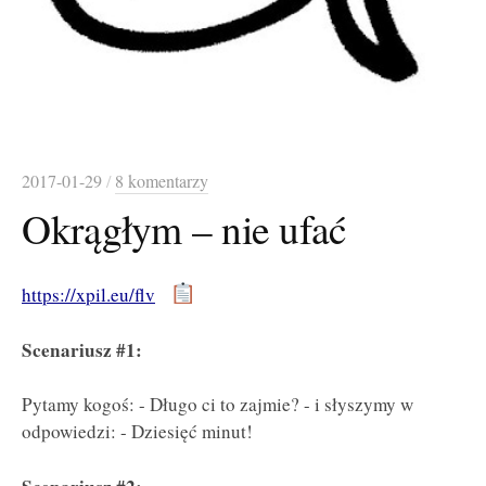
2017-01-29
/
8 komentarzy
Okrągłym – nie ufać
https://xpil.eu/flv
Scenariusz #1:
Pytamy kogoś: - Długo ci to zajmie? - i słyszymy w
odpowiedzi: - Dziesięć minut!