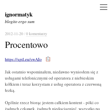
ME
ignormatyk
Skip
to
blogito ergo sum
content
2012-11-20
/
0 komentarzy
Procentowo
https://xpil.eu/swAIo
Jak ostatnio wspominałem, niedawno wyniosłem się z
usługami telefonicznymi od operatora z niebieskim
kółkiem i teraz korzystam z usług operatora z czerwoną
łezką.
Ogólnie rzecz biorąc jestem całkiem kontent - póki co
żadnych czkawek, żadnych niedociągnięć, wszystko po