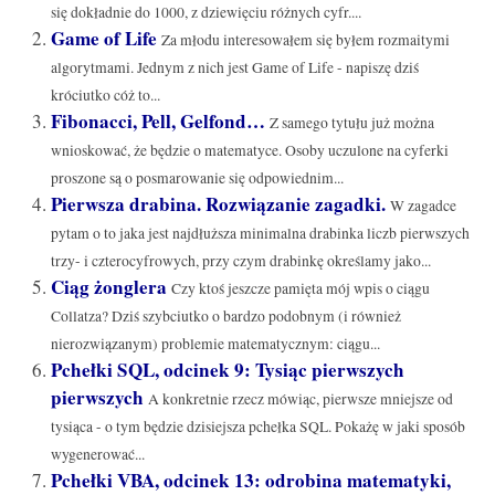
się dokładnie do 1000, z dziewięciu różnych cyfr....
Game of Life
Za młodu interesowałem się byłem rozmaitymi
algorytmami. Jednym z nich jest Game of Life - napiszę dziś
króciutko cóż to...
Fibonacci, Pell, Gelfond…
Z samego tytułu już można
wnioskować, że będzie o matematyce. Osoby uczulone na cyferki
proszone są o posmarowanie się odpowiednim...
Pierwsza drabina. Rozwiązanie zagadki.
W zagadce
pytam o to jaka jest najdłuższa minimalna drabinka liczb pierwszych
trzy- i czterocyfrowych, przy czym drabinkę określamy jako...
Ciąg żonglera
Czy ktoś jeszcze pamięta mój wpis o ciągu
Collatza? Dziś szybciutko o bardzo podobnym (i również
nierozwiązanym) problemie matematycznym: ciągu...
Pchełki SQL, odcinek 9: Tysiąc pierwszych
pierwszych
A konkretnie rzecz mówiąc, pierwsze mniejsze od
tysiąca - o tym będzie dzisiejsza pchełka SQL. Pokażę w jaki sposób
wygenerować...
Pchełki VBA, odcinek 13: odrobina matematyki,