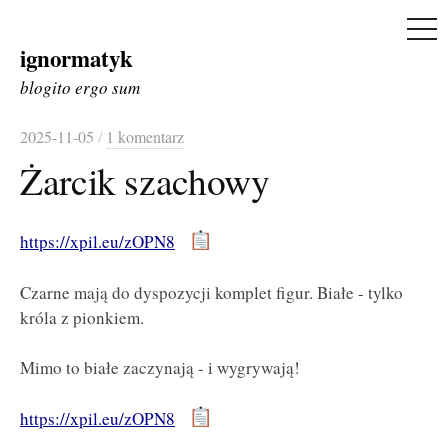
ME
ignormatyk
Skip
to
blogito ergo sum
content
2025-11-05
/
1 komentarz
Żarcik szachowy
https://xpil.eu/zOPN8
Czarne mają do dyspozycji komplet figur. Białe - tylko
króla z pionkiem.
Mimo to białe zaczynają - i wygrywają!
https://xpil.eu/zOPN8