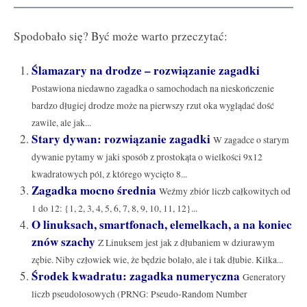
Spodobało się? Być może warto przeczytać:
Ślamazary na drodze – rozwiązanie zagadki
Postawiona niedawno zagadka o samochodach na nieskończenie
bardzo długiej drodze może na pierwszy rzut oka wyglądać dość
zawile, ale jak...
Stary dywan: rozwiązanie zagadki
W zagadce o starym
dywanie pytamy w jaki sposób z prostokąta o wielkości 9x12
kwadratowych pól, z którego wycięto 8...
Zagadka mocno średnia
Weźmy zbiór liczb całkowitych od
1 do 12: {1, 2, 3, 4, 5, 6, 7, 8, 9, 10, 11, 12}...
O linuksach, smartfonach, elemelkach, a na koniec
znów szachy
Z Linuksem jest jak z dłubaniem w dziurawym
zębie. Niby człowiek wie, że będzie bolało, ale i tak dłubie. Kilka...
Środek kwadratu: zagadka numeryczna
Generatory
liczb pseudolosowych (PRNG: Pseudo-Random Number