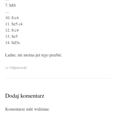
7. h8S
…
10. S:c4
11. Se5 c4
12. S:c4
13. Se5
14. Sd3x
Ładne, nie można już tego przebić.
Odpowiedz
Dodaj komentarz
Komentarze mile widziane.