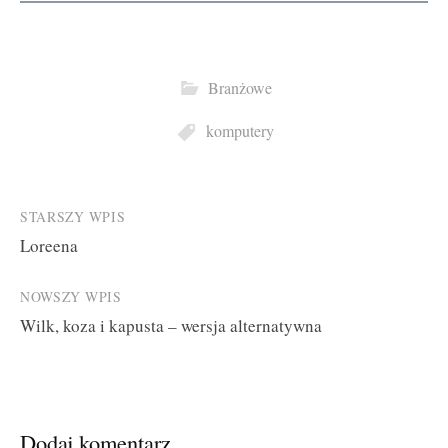
Branżowe
komputery
Post
STARSZY WPIS
Loreena
navigation
NOWSZY WPIS
Wilk, koza i kapusta – wersja alternatywna
Dodaj komentarz