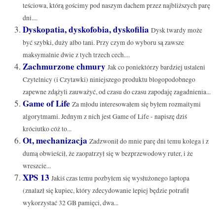
teściowa, którą gościmy pod naszym dachem przez najbliższych parę
dni....
Dyskopatia, dyskofobia, dyskofilia
Dysk twardy może
być szybki, duży albo tani. Przy czym do wyboru są zawsze
maksymalnie dwie z tych trzech cech....
Zachmurzone chmury
Jak co poniektórzy bardziej ustaleni
Czytelnicy (i Czytawki) niniejszego produktu blogopodobnego
zapewne zdążyli zauważyć, od czasu do czasu zapodaję zagadnienia...
Game of Life
Za młodu interesowałem się byłem rozmaitymi
algorytmami. Jednym z nich jest Game of Life - napiszę dziś
króciutko cóż to...
Ot, mechanizacja
Zadzwonił do mnie parę dni temu kolega i z
dumą obwieścił, że zaopatrzył się w bezprzewodowy ruter, i że
wreszcie...
XPS 13
Jakiś czas temu pozbyłem się wysłużonego laptopa
(znalazł się kupiec, który zdecydowanie lepiej będzie potrafił
wykorzystać 32 GB pamięci, dwa...