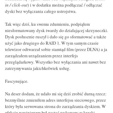
in / click-out
) i w dodatku można podłączać / odłączać
dyski bez wyłączania całego ustrojstwa.
Tak więc dziś, ku swemu zdumieniu, podpiąłem
niesformatowany dysk twardy do działającej skrzyneczki.
Dysk posłusznie ruszył i dało się go sformatować a także
użyć jako drugiego do RAID 1. W tym samym czasie
telewizor odtwarzał sobie stamtąd film (przez DLNA) a ja
zarządzałem urządzaniem przez interfejs
przeglądarkowy. Wszystko bez wyłączania ani nawet bez
zatrzymywania jakichkolwiek usług.
Fascynujące.
Na deser dodam, że udało mi się dziś zrobić durną rzecz:
bezmyślnie zmieniłem adres interfejsu sieciowego, przez
który była serwowana strona do zarządzania dyskiem. W
efekcie powinienem był zostać wykopany w krzaki