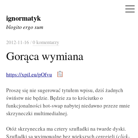
ME
ignormatyk
Skip
to
blogito ergo sum
content
2012-11-16
/
0 komentarzy
Gorąca wymiana
https://xpil.eu/pOfvu
Proszę się nie sugerować tytułem wpisu, dziś żadnych
świństw nie będzie. Będzie za to króciutko o
funkcjonalności hot-swap nabytej niedawno przeze mnie
skrzyneczki multimedialnej.
Otóż skrzyneczka ma cztery szufladki na twarde dyski.
Szufladki są wyjmowalne bez większych ceregieli (
click-