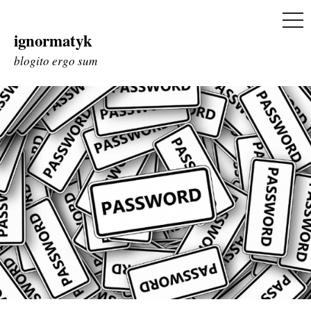
ME
ignormatyk
Skip
to
blogito ergo sum
content