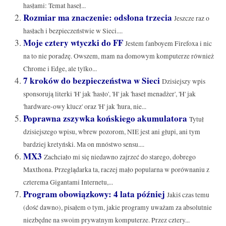
hasłami: Temat haseł...
Rozmiar ma znaczenie: odsłona trzecia
Jeszcze raz o
hasłach i bezpieczeństwie w Sieci....
Moje cztery wtyczki do FF
Jestem fanboyem Firefoxa i nic
na to nie poradzę. Owszem, mam na domowym komputerze również
Chrome i Edge, ale tylko...
7 kroków do bezpieczeństwa w Sieci
Dzisiejszy wpis
sponsorują literki 'H' jak 'hasło', 'H' jak 'haseł menadżer', 'H' jak
'hardware-owy klucz' oraz 'H' jak 'hura, nie...
Poprawna zszywka końskiego akumulatora
Tytuł
dzisiejszego wpisu, wbrew pozorom, NIE jest ani głupi, ani tym
bardziej kretyński. Ma on mnóstwo sensu....
MX3
Zachciało mi się niedawno zajrzeć do starego, dobrego
Maxthona. Przeglądarka ta, raczej mało popularna w porównaniu z
czterema Gigantami Internetu,...
Program obowiązkowy: 4 lata później
Jakiś czas temu
(dość dawno), pisałem o tym, jakie programy uważam za absolutnie
niezbędne na swoim prywatnym komputerze. Przez cztery...