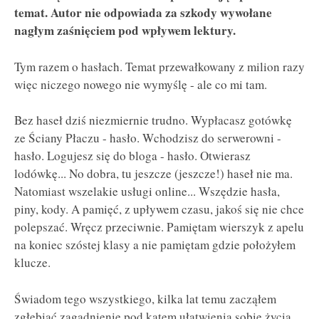
temat. Autor nie odpowiada za szkody wywołane
nagłym zaśnięciem pod wpływem lektury.
Tym razem o hasłach. Temat przewałkowany z milion razy
więc niczego nowego nie wymyślę - ale co mi tam.
Bez haseł dziś niezmiernie trudno. Wypłacasz gotówkę
ze Ściany Płaczu - hasło. Wchodzisz do serwerowni -
hasło. Logujesz się do bloga - hasło. Otwierasz
lodówkę... No dobra, tu jeszcze (jeszcze!) haseł nie ma.
Natomiast wszelakie usługi online... Wszędzie hasła,
piny, kody. A pamięć, z upływem czasu, jakoś się nie chce
polepszać. Wręcz przeciwnie. Pamiętam wierszyk z apelu
na koniec szóstej klasy a nie pamiętam gdzie położyłem
klucze.
Świadom tego wszystkiego, kilka lat temu zacząłem
zgłębiać zagadnienie pod kątem ułatwienia sobie życia.