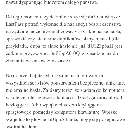
nawet dysponując budżetem całego państwa.
Od tego momentu życie online staje się dużo łatwiejsze.
LastPass potrafi wykonać dla nas audyt bezpieczeństwa -
na żądanie może przeanalizować wszystkie nasze hasła,
sprawdzić czy nie mamy duplikatów, słabych haseł (dla
przykładu, 'dupa' to słabe hasło ale już 'dU123p$aH' jest
całkiem przyzwoite a '#dŰppA0-0Q' w zasadzie nie do
złamania w sensownym czasie).
No dobrze. Fajnie. Mam swoje hasło główne, do
wszystkich serwisów poustawiałem bezpieczne, unikalne,
niełamalne hasła. Załóżmy teraz, że siadam do komputera
w kafejce internetowej a tam jakiś dziadyga zainstalował
keyloggera. Albo wpiął cichaczem keyloggera
sprzętowego pomiędzy komputer i klawiaturę. Wpiszę
swoje hasło główne i dŰppA blada, mogę się pożegnać ze
swoimi hasłami...