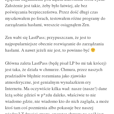
Założenie jest takie, żeby było łatwiej, ale bez
poświęcania bezpieczeństwa. Przez dość długi czas
myszkowałem po forach, testowałem różne programy do
zarządzania hasłami, wreszcie osiągnąłem Zen.
Zen wabi się LastPass; przypuszczam, że jest to
najpopularniejsze obecnie rozwiązanie do zarządzania
hasłami. A nawet jeżeli nie jest, to powinno być
Główna zaleta LastPass (będę pisał LP bo mi tak krócej)
jest taka, że działa w chmurze. Chmura, przez naszych
pradziadów błędnie rozumiana jako zjawisko
atmosferyczne, jest genialnym wynalazkiem ery
Internetu. Ma oczywiście kilka wad: nasze (nasze!) dane
leżą sobie gdzieś w p*zdu daleko, właściwie to nie
wiadomo gdzie, nie wiadomo kto do nich zagląda, a może
ktoś tam coś pozmienia albo pokasuje bez naszej
wiedzy? Z drugiej strony, operator chmury na ogół jest