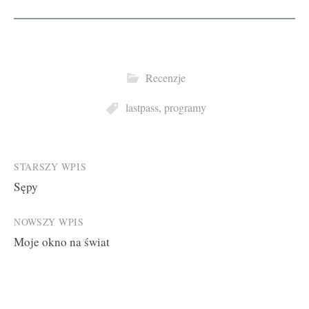
Recenzje
lastpass
,
programy
Post
STARSZY WPIS
Sępy
navigation
NOWSZY WPIS
Moje okno na świat