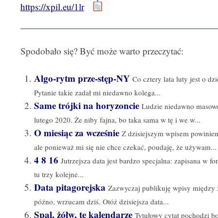
https://xpil.eu/1lr
Spodobało się? Być może warto przeczytać:
Algo-rytm prze-stęp-NY
Co cztery lata luty jest o 
Pytanie takie zadał mi niedawno kolega...
Same trójki na horyzoncie
Ludzie niedawno masowo 
lutego 2020. Że niby fajna, bo taka sama w tę i we w...
O miesiąc za wcześnie
Z dzisiejszym wpisem powinien
ale ponieważ mi się nie chce czekać, poudaję, że używam...
4 8 16
Jutrzejsza data jest bardzo specjalna: zapisana 
tu trzy kolejne...
Data pitagorejska
Zazwyczaj publikuję wpisy między 5 
późno, wrzucam dziś. Otóż dzisiejsza data...
Spal, żółw, te kalendarze
Tytułowy cytat pochodzi b