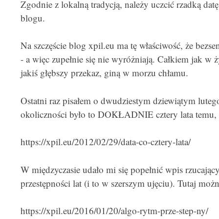
Zgodnie z lokalną tradycją, należy uczcić rzadką d
blogu.
Na szczęście blog xpil.eu ma tę właściwość, że bezse
- a więc zupełnie się nie wyróżniają. Całkiem jak w 
jakiś głębszy przekaz, giną w morzu chłamu.
Ostatni raz pisałem o dwudziestym dziewiątym luteg
okoliczności było to DOKŁADNIE cztery lata temu, o
https://xpil.eu/2012/02/29/data-co-cztery-lata/
W międzyczasie udało mi się popełnić wpis rzucający
przestępności lat (i to w szerszym ujęciu). Tutaj moż
https://xpil.eu/2016/01/20/algo-rytm-prze-step-ny/