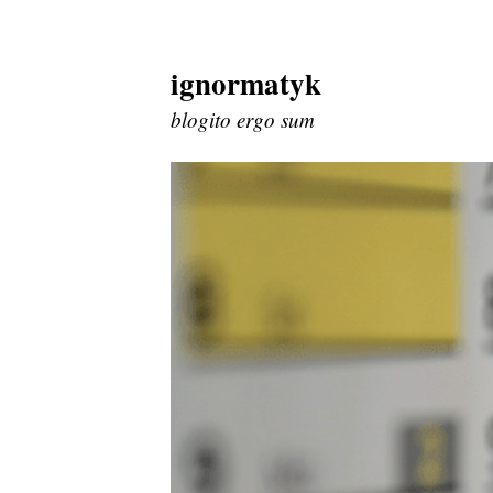
ignormatyk
Skip
to
blogito ergo sum
content