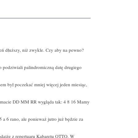
dzień dłuższy, niż zwykle. Czy aby na pewno?
podziwiali palindromiczną datę drugiego
em był poczekać mniej więcej jeden miesiąc,
w formacie DD MM RR wygląda tak: 4 8 16 Mamy
a 6 rano, ale ponieważ jutro już będzie za
odajże z repertuaru Kabaretu OTTO. W