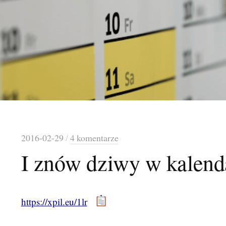
2016-02-29
/
4 komentarze
I znów dziwy w kalend
https://xpil.eu/1lr