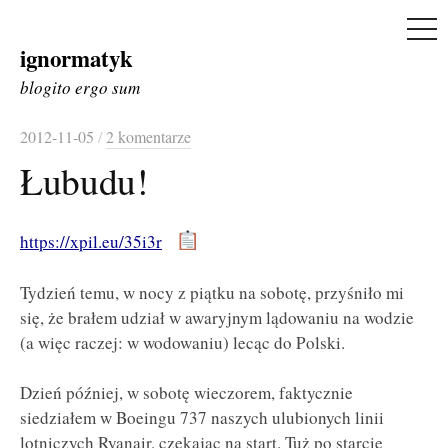
ME
ignormatyk
Skip
to
blogito ergo sum
content
2012-11-05
/
2 komentarze
Łubudu!
https://xpil.eu/35i3r
Tydzień temu, w nocy z piątku na sobotę, przyśniło mi
się, że brałem udział w awaryjnym lądowaniu na wodzie
(a więc raczej: w wodowaniu) lecąc do Polski.
Dzień później, w sobotę wieczorem, faktycznie
siedziałem w Boeingu 737 naszych ulubionych linii
lotniczych Ryanair, czekając na start. Tuż po starcie