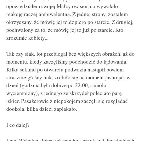
opowiedziałem swojej Małży ów sen, co wywołało
reakcję raczej ambiwalentną. Z jednej strony, zostałem
okrzyczany, że mówię jej to dopiero po starcie. Z drugiej,
pochwalony za to, że mówię jej to już po starcie. Kto
zrozumie kobiety...
Tak czy siak, lot przebiegał bez większych obrażeń, aż do
momentu, kiedy zaczęliśmy podchodzić do lądowania.
Kilka sekund po otwarciu podwozia nastąpił bowiem
strasznie głośny huk, zrobiło się na moment jasno jak w
dzień (godzina była dobrze po 22:00, samolot
wyciemniony), z jednego ze skrzydeł poleciało parę
iskier. Pasażerowie z niepokojem zaczęli się rozglądać
dookoła, kilka dzieci zapłakało.
I co dalej?
I nic. Wylądowaliśmy jak pambuk przykazał, bez żadnych