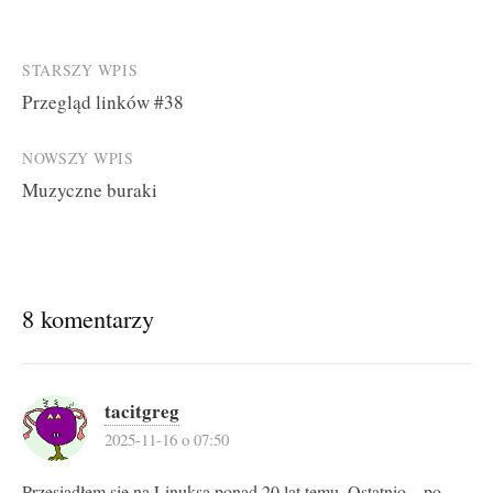
Post
STARSZY WPIS
Przegląd linków #38
navigation
NOWSZY WPIS
Muzyczne buraki
8 komentarzy
tacitgreg
2025-11-16 o 07:50
Przesiadłem się na Linuksa ponad 20 lat temu. Ostatnio – po