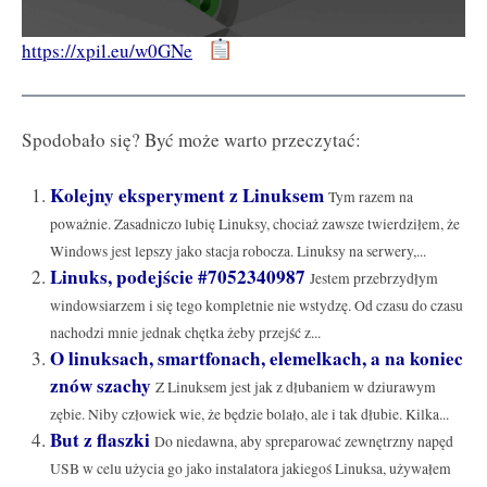
https://xpil.eu/w0GNe
Spodobało się? Być może warto przeczytać:
Kolejny eksperyment z Linuksem
Tym razem na
poważnie. Zasadniczo lubię Linuksy, chociaż zawsze twierdziłem, że
Windows jest lepszy jako stacja robocza. Linuksy na serwery,...
Linuks, podejście #7052340987
Jestem przebrzydłym
windowsiarzem i się tego kompletnie nie wstydzę. Od czasu do czasu
nachodzi mnie jednak chętka żeby przejść z...
O linuksach, smartfonach, elemelkach, a na koniec
znów szachy
Z Linuksem jest jak z dłubaniem w dziurawym
zębie. Niby człowiek wie, że będzie bolało, ale i tak dłubie. Kilka...
But z flaszki
Do niedawna, aby spreparować zewnętrzny napęd
USB w celu użycia go jako instalatora jakiegoś Linuksa, używałem