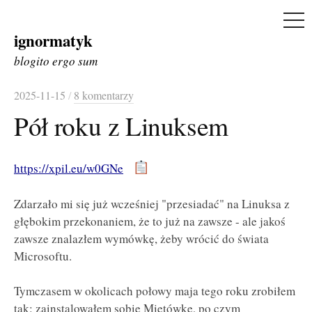
ME
ignormatyk
Skip
to
blogito ergo sum
content
2025-11-15
/
8 komentarzy
Pół roku z Linuksem
https://xpil.eu/w0GNe
Zdarzało mi się już wcześniej "przesiadać" na Linuksa z
głębokim przekonaniem, że to już na zawsze - ale jakoś
zawsze znalazłem wymówkę, żeby wrócić do świata
Microsoftu.
Tymczasem w okolicach połowy maja tego roku zrobiłem
tak: zainstalowałem sobie Miętówkę, po czym