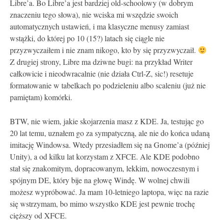
Libre’a. Bo Libre’a jest bardziej old-schoolowy (w dobrym
znaczeniu tego słowa), nie wciska mi wszędzie swoich
automatycznych ustawień, i ma klasyczne menusy zamiast
wstążki, do której po 10 (15?) latach się ciągle nie
przyzwyczaiłem i nie znam nikogo, kto by się przyzwyczaił.
Z drugiej strony, Libre ma dziwne bugi: na przykład Writer
całkowicie i nieodwracalnie (nie działa Ctrl-Z, sic!) resetuje
formatowanie w tabelkach po podzieleniu albo scaleniu (już nie
pamiętam) komórki.
BTW, nie wiem, jakie skojarzenia masz z KDE. Ja, testując go
20 lat temu, uznałem go za sympatyczną, ale nie do końca udaną
imitację Windowsa. Wtedy przesiadłem się na Gnome’a (później
Unity), a od kilku lat korzystam z XFCE. Ale KDE podobno
stał się znakomitym, dopracowanym, lekkim, nowoczesnym i
spójnym DE, który bije na głowę Windę. W wolnej chwili
możesz wypróbować. Ja mam 10-letniego laptopa, więc na razie
się wstrzymam, bo mimo wszystko KDE jest pewnie trochę
cięższy od XFCE.