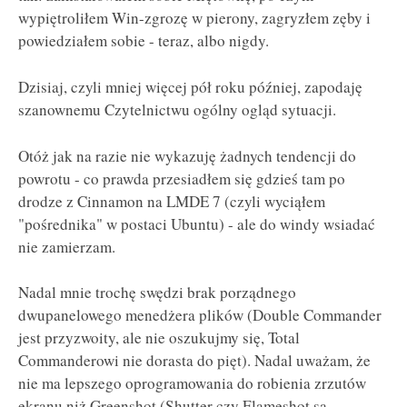
wypiętroliłem Win-zgrozę w pierony, zagryzłem zęby i
powiedziałem sobie - teraz, albo nigdy.
Dzisiaj, czyli mniej więcej pół roku później, zapodaję
szanownemu Czytelnictwu ogólny ogląd sytuacji.
Otóż jak na razie nie wykazuję żadnych tendencji do
powrotu - co prawda przesiadłem się gdzieś tam po
drodze z Cinnamon na LMDE 7 (czyli wyciąłem
"pośrednika" w postaci Ubuntu) - ale do windy wsiadać
nie zamierzam.
Nadal mnie trochę swędzi brak porządnego
dwupanelowego menedżera plików (Double Commander
jest przyzwoity, ale nie oszukujmy się, Total
Commanderowi nie dorasta do pięt). Nadal uważam, że
nie ma lepszego oprogramowania do robienia zrzutów
ekranu niż Greenshot (Shutter czy Flameshot są