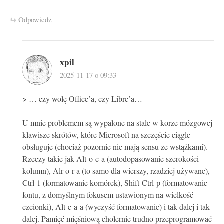
Odpowiedz
xpil
2025-11-17 o 09:33
> … czy wolę Office’a, czy Libre’a…
U mnie problemem są wypalone na stałe w korze mózgowej
klawisze skrótów, które Microsoft na szczęście ciągle
obsługuje (chociaż pozornie nie mają sensu ze wstążkami).
Rzeczy takie jak Alt-o-c-a (autodopasowanie szerokości
kolumn), Alr-o-r-a (to samo dla wierszy, rzadziej używane),
Ctrl-1 (formatowanie komórek), Shift-Ctrl-p (formatowanie
fontu, z domyślnym fokusem ustawionym na wielkość
czcionki), Alt-e-a-a (wyczyść formatowanie) i tak dalej i tak
dalej. Pamięć mięśniową cholernie trudno przeprogramować