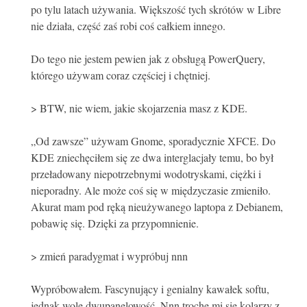
po tylu latach używania. Większość tych skrótów w Libre
nie działa, część zaś robi coś całkiem innego.
Do tego nie jestem pewien jak z obsługą PowerQuery,
którego używam coraz częściej i chętniej.
> BTW, nie wiem, jakie skojarzenia masz z KDE.
„Od zawsze” używam Gnome, sporadycznie XFCE. Do
KDE zniechęciłem się ze dwa interglacjały temu, bo był
przeładowany niepotrzebnymi wodotryskami, ciężki i
nieporadny. Ale może coś się w międzyczasie zmieniło.
Akurat mam pod ręką nieużywanego laptopa z Debianem,
pobawię się. Dzięki za przypomnienie.
> zmień paradygmat i wypróbuj nnn
Wypróbowałem. Fascynujący i genialny kawałek softu,
jednak wolę dwupanelowość. Nnn trochę mi się kolarzy z