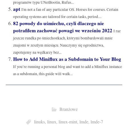
programów typu UNetBootin, Rufus...
apt
I'm not a fan of any particular OS. Horses for courses. Certain
operating systems are tailored for certain tasks, period....
82 powody do uśmiechu, czyli dlaczego nie
potrafiłem zachować powagi we wrześniu 2022
I raz
jeszcze rundka po śmiechostkach, którymi bombardowali mnie
znajomi w zeszłym miesiącu. Nauczymy się ogrodnictwa,
zapolujemy na wędkarzy bez...
How to Add Miniflux as a Subdomain to Your Blog
If you’re running a personal blog and want to add a Miniflux instance
as a subdomain, this guide will walk...
Branżowe
linuks
,
linux
,
linux-mint
,
lmde
,
lmde-7