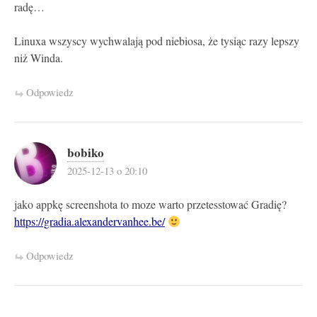
radę…
Linuxa wszyscy wychwalają pod niebiosa, że tysiąc razy lepszy
niż Winda.
Odpowiedz
bobiko
2025-12-13 o 20:10
jako appkę screenshota to moze warto przetesstować Gradię?
https://gradia.alexandervanhee.be/
Odpowiedz