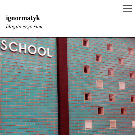
ME
ignormatyk
Skip
to
blogito ergo sum
content