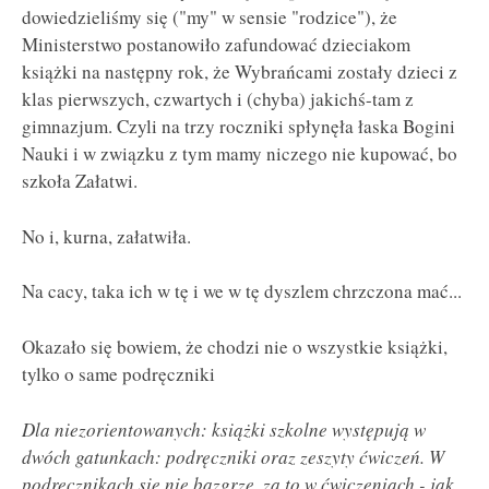
dowiedzieliśmy się ("my" w sensie "rodzice"), że
Ministerstwo postanowiło zafundować dzieciakom
książki na następny rok, że Wybrańcami zostały dzieci z
klas pierwszych, czwartych i (chyba) jakichś-tam z
gimnazjum. Czyli na trzy roczniki spłynęła łaska Bogini
Nauki i w związku z tym mamy niczego nie kupować, bo
szkoła Załatwi.
No i, kurna, załatwiła.
Na cacy, taka ich w tę i we w tę dyszlem chrzczona mać...
Okazało się bowiem, że chodzi nie o wszystkie książki,
tylko o same podręczniki
Dla niezorientowanych: książki szkolne występują w
dwóch gatunkach: podręczniki oraz zeszyty ćwiczeń. W
podręcznikach się nie bazgrze, za to w ćwiczeniach - jak