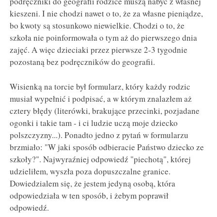
podręczniki do geografii rodzice muszą nabyć z własnej
kieszeni. I nie chodzi nawet o to, że za własne pieniądze,
bo kwoty są stosunkowo niewielkie. Chodzi o to, że
szkoła nie poinformowała o tym aż do pierwszego dnia
zajęć. A więc dzieciaki przez pierwsze 2-3 tygodnie
pozostaną bez podręczników do geografii.
Wisienką na torcie był formularz, który każdy rodzic
musiał wypełnić i podpisać, a w którym znalazłem aż
cztery błędy (literówki, brakujące przecinki, pozjadane
ogonki i takie tam - i ci ludzie uczą moje dziecko
polszczyzny...). Ponadto jedno z pytań w formularzu
brzmiało: "W jaki sposób odbieracie Państwo dziecko ze
szkoły?". Najwyraźniej odpowiedź "piechotą", której
udzieliłem, wyszła poza dopuszczalne granice.
Dowiedzialem się, że jestem jedyną osobą, która
odpowiedziała w ten sposób, i żebym poprawił
odpowiedź.