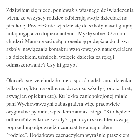
Zdziwiłem się nieco, ponieważ z własnego doświadczenia
wiem, że wszyscy rodzice odbierają swoje dzieciaki na
piechotę. Przecież nie wjedzie się do szkoły nawet głupią
hulajnogą, a co dopiero autem... Myślę sobie: O co im
chodzi? Mam opisać całą procedurę podejścia do drzwi
szkoły, nawiązania kontaktu wzrokowego z nauczycielem
i z dzieckiem, uśmiech, wzięcie dziecka za ręką i
odmaszerowanie? Czy ki grzyb?
Okazało się, że chodziło nie o sposób odebrania dziecka,
kto
tylko o to,
ma odbierać dzieci ze szkoły (rodzic, brat,
szwagier, opiekun etc). Ku lekko zaniepokojonej minie
pani Wychowawczyni zabazgrałem więc pracowicie
oryginalne pytanie, wpisałem zamiast niego "Kto będzie
odbierał dziecko ze szkoły?", po czym skreśliłem swoją
poprzednią odpowiedź i zamiast tego napisałem
"rodzice". Dodatkowo zaznaczyłem wyraźnie ptaszkiem