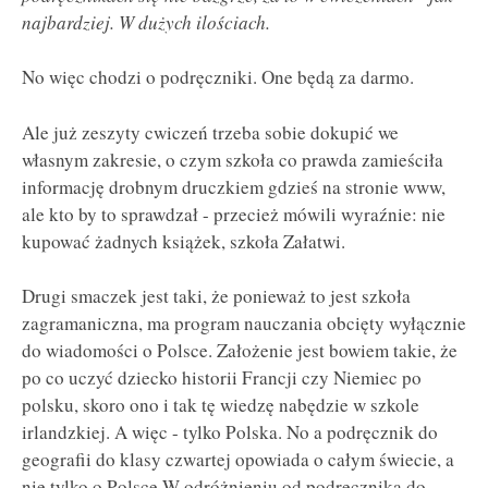
najbardziej. W dużych ilościach.
No więc chodzi o podręczniki. One będą za darmo.
Ale już zeszyty cwiczeń trzeba sobie dokupić we
własnym zakresie, o czym szkoła co prawda zamieściła
informację drobnym druczkiem gdzieś na stronie www,
ale kto by to sprawdzał - przecież mówili wyraźnie: nie
kupować żadnych książek, szkoła Załatwi.
Drugi smaczek jest taki, że ponieważ to jest szkoła
zagramaniczna, ma program nauczania obcięty wyłącznie
do wiadomości o Polsce. Założenie jest bowiem takie, że
po co uczyć dziecko historii Francji czy Niemiec po
polsku, skoro ono i tak tę wiedzę nabędzie w szkole
irlandzkiej. A więc - tylko Polska. No a podręcznik do
geografii do klasy czwartej opowiada o całym świecie, a
nie tylko o Polsce.W odróżnieniu od podręcznika do