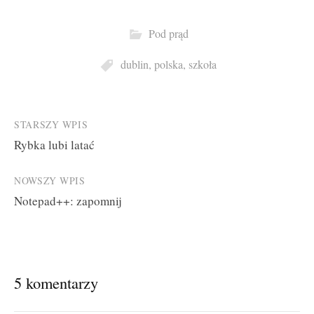
Pod prąd
dublin
,
polska
,
szkoła
Post
STARSZY WPIS
Rybka lubi latać
navigation
NOWSZY WPIS
Notepad++: zapomnij
5 komentarzy