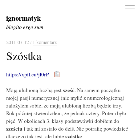
ME
ignormatyk
Skip
to
blogito ergo sum
content
2011-07-12
/
1 komentarz
Szóstka
https://xpil.eu/jl0rP
sześć
Moją ulubioną liczbą jest
. Na samym początku
mojej pasji numerycznej (nie mylić z numerologiczną)
założyłem sobie, że moją ulubioną liczbą będzie trzy.
Rok później stwierdziłem, że jednak cztery. Potem było
pięć. W okolicach 3. klasy podstawówki dobiłem do
sześciu
i tak mi zostało do dziś. Nie potrafię powiedzieć
szóstkę
dlaczego tak jest, ale lubię
.