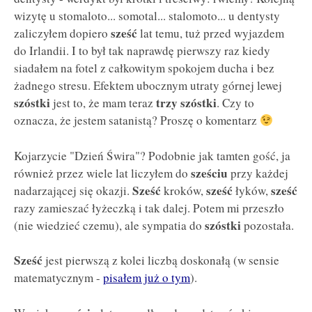
wizytę u stomaloto... somotal... stalomoto... u dentysty
sześć
zaliczyłem dopiero
lat temu, tuż przed wyjazdem
do Irlandii. I to był tak naprawdę pierwszy raz kiedy
siadałem na fotel z całkowitym spokojem ducha i bez
żadnego stresu. Efektem ubocznym utraty górnej lewej
szóstki
trzy szóstki
jest to, że mam teraz
. Czy to
oznacza, że jestem satanistą? Proszę o komentarz
Kojarzycie "Dzień Świra"? Podobnie jak tamten gość, ja
sześciu
również przez wiele lat liczyłem do
przy każdej
Sześć
sześć
sześć
nadarzającej się okazji.
kroków,
łyków,
razy zamieszać łyżeczką i tak dalej. Potem mi przeszło
szóstki
(nie wiedzieć czemu), ale sympatia do
pozostała.
Sześć
jest pierwszą z kolei liczbą doskonałą (w sensie
matematycznym -
pisałem już o tym
).