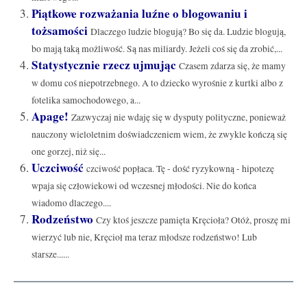
Piątkowe rozważania luźne o blogowaniu i
tożsamości
Dlaczego ludzie blogują? Bo się da. Ludzie blogują,
bo mają taką możliwość. Są nas miliardy. Jeżeli coś się da zrobić,...
Statystycznie rzecz ujmując
Czasem zdarza się, że mamy
w domu coś niepotrzebnego. A to dziecko wyrośnie z kurtki albo z
fotelika samochodowego, a...
Apage!
Zazwyczaj nie wdaję się w dysputy polityczne, ponieważ
nauczony wieloletnim doświadczeniem wiem, że zwykle kończą się
one gorzej, niż się...
Uczciwość
czciwość popłaca. Tę - dość ryzykowną - hipotezę
wpaja się człowiekowi od wczesnej młodości. Nie do końca
wiadomo dlaczego....
Rodzeństwo
Czy ktoś jeszcze pamięta Kręcioła? Otóż, proszę mi
wierzyć lub nie, Kręcioł ma teraz młodsze rodzeństwo! Lub
starsze......