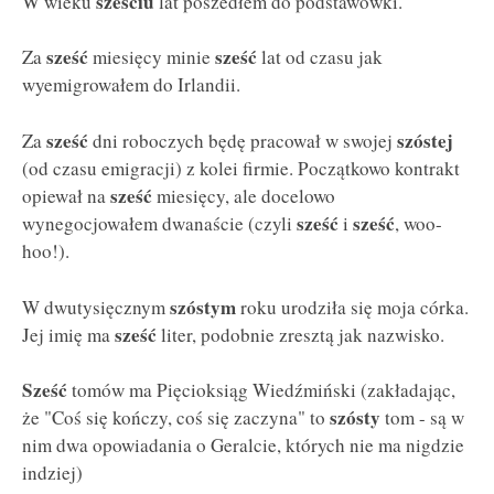
sześciu
W wieku
lat poszedłem do podstawówki.
sześć
sześć
Za
miesięcy minie
lat od czasu jak
wyemigrowałem do Irlandii.
sześć
szóstej
Za
dni roboczych będę pracował w swojej
(od czasu emigracji) z kolei firmie. Początkowo kontrakt
sześć
opiewał na
miesięcy, ale docelowo
sześć
sześć
wynegocjowałem dwanaście (czyli
i
, woo-
hoo!).
szóstym
W dwutysięcznym
roku urodziła się moja córka.
sześć
Jej imię ma
liter, podobnie zresztą jak nazwisko.
Sześć
tomów ma Pięcioksiąg Wiedźmiński (zakładając,
szósty
że "Coś się kończy, coś się zaczyna" to
tom - są w
nim dwa opowiadania o Geralcie, których nie ma nigdzie
indziej)