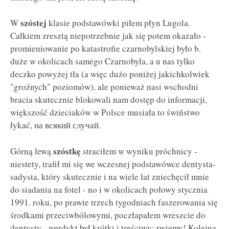
szóstej
W
klasie podstawówki piłem płyn Lugola.
Całkiem zresztą niepotrzebnie jak się potem okazało -
promieniowanie po katastrofie czarnobylskiej było b.
duże w okolicach samego Czarnobyla, a u nas tylko
deczko powyżej tła (a więc dużo poniżej jakichkolwiek
"groźnych" poziomów), ale ponieważ nasi wschodni
bracia skutecznie blokowali nam dostęp do informacji,
większość dzieciaków w Polsce musiała to świństwo
łykać, на всякий случай.
szóstkę
Górną lewą
straciłem w wyniku próchnicy -
niestety, trafił mi się we wczesnej podstawówce dentysta-
sadysta, który skutecznie i na wiele lat zniechęcił mnie
do siadania na fotel - no i w okolicach połowy stycznia
1991. roku, po prawie trzech tygodniach faszerowania się
środkami przeciwbólowymi, poczłapałem wreszcie do
dentysty - werdykt był krótki i treściwy: rwiemy! Kolejną