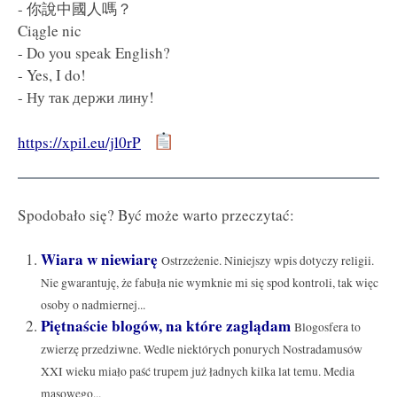
- 你說中國人嗎？
Ciągle nic
- Do you speak English?
- Yes, I do!
- Ну так держи лину!
https://xpil.eu/jl0rP
Spodobało się? Być może warto przeczytać:
Wiara w niewiarę
Ostrzeżenie. Niniejszy wpis dotyczy religii.
Nie gwarantuję, że fabuła nie wymknie mi się spod kontroli, tak więc
osoby o nadmiernej...
Piętnaście blogów, na które zaglądam
Blogosfera to
zwierzę przedziwne. Wedle niektórych ponurych Nostradamusów
XXI wieku miało paść trupem już ładnych kilka lat temu. Media
masowego...