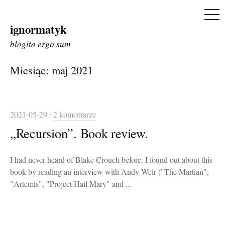
ME
ignormatyk
Skip
to
blogito ergo sum
content
Miesiąc:
maj 2021
2021-05-29
/
2 komentarze
„Recursion”. Book review.
I had never heard of Blake Crouch before. I found out about this
book by reading an interview with Andy Weir ("The Martian",
"Artemis", "Project Hail Mary" and ...