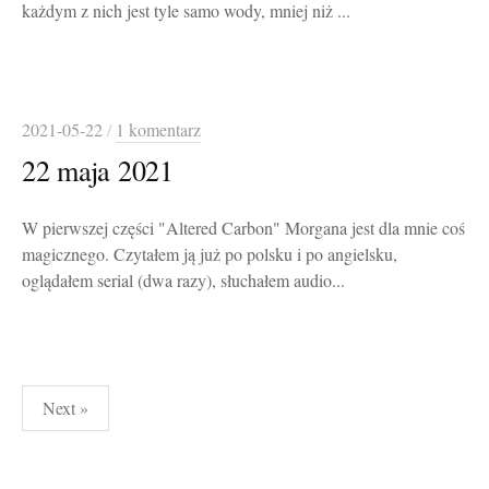
każdym z nich jest tyle samo wody, mniej niż ...
2021-05-22
/
1 komentarz
22 maja 2021
W pierwszej części "Altered Carbon" Morgana jest dla mnie coś
magicznego. Czytałem ją już po polsku i po angielsku,
oglądałem serial (dwa razy), słuchałem audio...
Stronicowanie
Next »
wpisów