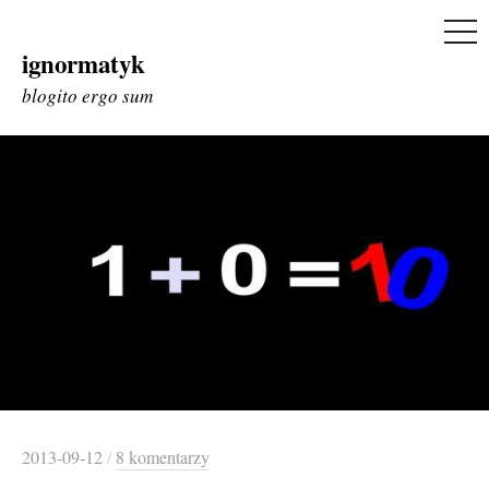
ME
ignormatyk
Skip
to
blogito ergo sum
content
2013-09-12
/
8 komentarzy