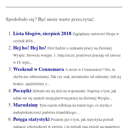
Spodobało się? Być może warto przeczytać:
Lista blogów, sierpień 2018
Zaglądamy autorowi blogu w
czytnik RSS...
Hej ho! Hej ho!
Dziś będzie o szukaniu pracy na Zielonej
Wyspie. Słowem wstępu: 1. Siłą rzeczy, ponieważ pracuję od zawsze
w IT, wpis...
Weekend w Connemara
A może w Connemarze? Nie, tu
chyba nie odmieniamy. Tak czy siak, niezależnie od odmiany (lub jej
braku), spędziliśmy z...
Początki
Zebrało mi się dziś na wspominki. Napiszę o tym, jak
udało mi się znaleźć moją pierwszą pracę na Zielonej Wyspie....
Marudzimy
Tym razem refleksja na temat tego, co myślę o
nadopiekuńczości państwa irlandzkiego....
Potęga statystyki
Pisałem już o tym, jak statystyka potrafi
zamącić człowiekowi w głowie, i że potrafi ona zwieść na manowce.