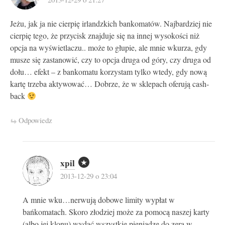
Jeżu, jak ja nie cierpię irlandzkich bankomatów. Najbardziej nie
cierpię tego, że przycisk znajduje się na innej wysokości niż
opcja na wyświetlaczu.. może to głupie, ale mnie wkurza, gdy
musze się zastanowić, czy to opcja druga od góry, czy druga od
dołu… efekt – z bankomatu korzystam tylko wtedy, gdy nową
kartę trzeba aktywować… Dobrze, że w sklepach oferują cash-
back
Odpowiedz
xpil
2013-12-29 o 23:04
A mnie wku…nerwują dobowe limity wypłat w
bańkomatach. Skoro złodziej może za pomocą naszej karty
(albo jej klonu) wydać wszystkie pieniądze do zera w