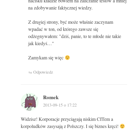
nacisku kładzie bowiem na zaliczanie testów a mniej
na zdobywanie faktycznej wiedzy.
Z drugiej strony, być może właśnie zaczynam
wpadać w ton, od którego zawsze się
odżegnywałem: "dziś, panie, to te młode nie takie
jak kiedyś…"
Zamykam się więc
Odpowiedz
Romek
2013-09-15 o 17:22
Widzisz! Korporacje przyciągają niskim CITem a
korpoludków zasysają z Polszczy. I się biznes kręci!