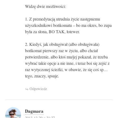
Widzę dwie możliwości:
1. Z premedytacją utrudnia życie następnemu
użyszkodnikowi bońkomatu – bo ma okres, bo zupa
była za słona, BO TAK, łotewer.
2. Kiedyś, jak obsługiwał (albo obsługiwała)
bońkomat pierwszy raz w życiu, albo chciał
potwierdzenie, albo ktoś mu/jej pokazał, że trzeba
wybrać takie opcje a nie inne, i teraz boi się zejść z
raz wytyczonej ścieżki, w obawie, że się coś sp…
tego, znaczy, spsuje.
Odpowiedz
Dagmara
2013-12-29 o 21:27