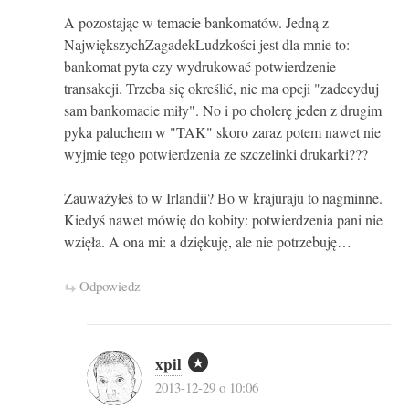
A pozostając w temacie bankomatów. Jedną z
NajwiększychZagadekLudzkości jest dla mnie to:
bankomat pyta czy wydrukować potwierdzenie
transakcji. Trzeba się określić, nie ma opcji "zadecyduj
sam bankomacie miły". No i po cholerę jeden z drugim
pyka paluchem w "TAK" skoro zaraz potem nawet nie
wyjmie tego potwierdzenia ze szczelinki drukarki???
Zauważyłeś to w Irlandii? Bo w krajuraju to nagminne.
Kiedyś nawet mówię do kobity: potwierdzenia pani nie
wzięła. A ona mi: a dziękuję, ale nie potrzebuję…
Odpowiedz
xpil
2013-12-29 o 10:06