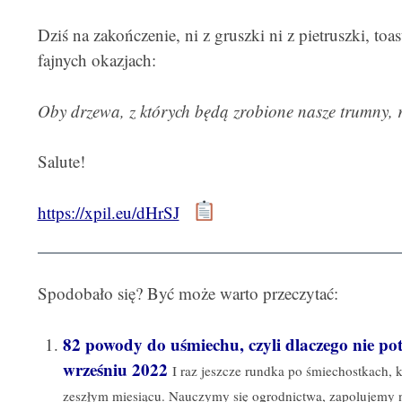
Dziś na zakończenie, ni z gruszki ni z pietruszki, to
fajnych okazjach:
Oby drzewa, z których będą zrobione nasze trumny, ro
Salute!
https://xpil.eu/dHrSJ
Spodobało się? Być może warto przeczytać:
82 powody do uśmiechu, czyli dlaczego nie p
wrześniu 2022
I raz jeszcze rundka po śmiechostkach,
zeszłym miesiącu. Nauczymy się ogrodnictwa, zapolujemy n