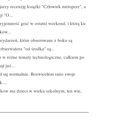
ojarzy recenzję książki "Człowiek nietoperz", a
i "O...
rzyjemność grać w ostatni weekend, i którą ku
ków...
 wydarzeń, które obserowane z boku są
bserwatora "od środka" są...
o w różne tematy technologiczne, całkiem po
ł już...
ł się normalnie. Rozwiozłem rano swoje
....
ników ma dzieci w wieku szkolnym, ten wie,