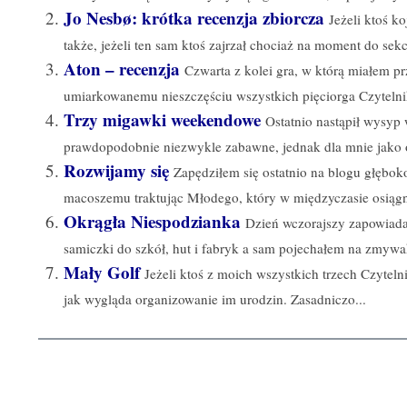
Jo Nesbø: krótka recenzja zbiorcza
Jeżeli ktoś k
także, jeżeli ten sam ktoś zajrzał chociaż na moment do sekcj
Aton – recenzja
Czwarta z kolei gra, w którą miałem p
umiarkowanemu nieszczęściu wszystkich pięciorga Czytelni
Trzy migawki weekendowe
Ostatnio nastąpił wysyp
prawdopodobnie niezwykle zabawne, jednak dla mnie jako o
Rozwijamy się
Zapędziłem się ostatnio na blogu głębok
macoszemu traktując Młodego, który w międzyczasie osiągną
Okrągła Niespodzianka
Dzień wczorajszy zapowiada
samiczki do szkół, hut i fabryk a sam pojechałem na zmywak
Mały Golf
Jeżeli ktoś z moich wszystkich trzech Czytel
jak wygląda organizowanie im urodzin. Zasadniczo...