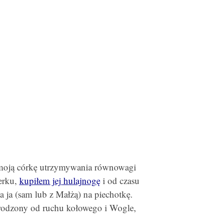
 moją córkę utrzymywania równowagi
werku,
kupiłem jej hulajnogę
i od czasu
 ja (sam lub z Małżą) na piechotkę.
rodzony od ruchu kołowego i Wogle,