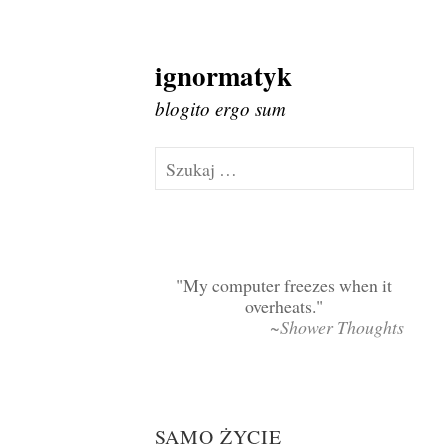
ignormatyk
Skip
to
blogito ergo sum
content
Szukaj:
My computer freezes when it
overheats.
~Shower Thoughts
SAMO ŻYCIE