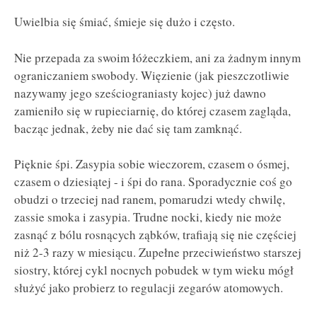
Uwielbia się śmiać, śmieje się dużo i często.
Nie przepada za swoim łóżeczkiem, ani za żadnym innym
ograniczaniem swobody. Więzienie (jak pieszczotliwie
nazywamy jego sześciograniasty kojec) już dawno
zamieniło się w rupieciarnię, do której czasem zagląda,
bacząc jednak, żeby nie dać się tam zamknąć.
Pięknie śpi. Zasypia sobie wieczorem, czasem o ósmej,
czasem o dziesiątej - i śpi do rana. Sporadycznie coś go
obudzi o trzeciej nad ranem, pomarudzi wtedy chwilę,
zassie smoka i zasypia. Trudne nocki, kiedy nie może
zasnąć z bólu rosnących ząbków, trafiają się nie częściej
niż 2-3 razy w miesiącu. Zupełne przeciwieństwo starszej
siostry, której cykl nocnych pobudek w tym wieku mógł
służyć jako probierz to regulacji zegarów atomowych.