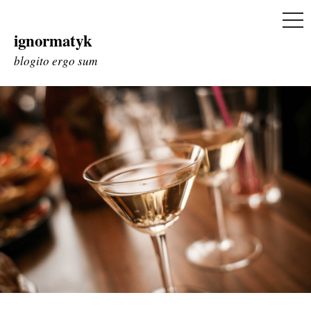
ME
ignormatyk
Skip
to
blogito ergo sum
content