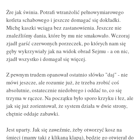
Żre jak świnia. Potrafi wtranżolić pełnowymiarowego
kotleta schabowego i jeszcze domagać się dokładki.
Michę kaszki wciąga bez zastanowienia. Jeszcze nie
znaleźliśmy dania, które by mu nie smakowało. Wczoraj
zjadł garść czerwonych porzeczek, po których nam się
gęby wykrzywiały jak na widok obrad Sejmu - a on nic,
zjadł wszystko i domagał się więcej.
Z pewnym trudem opanował ostatnio słówko "daj" - nie
mówi jeszcze, ale rozumie już, że trzeba zrobić coś
absolutnie, ostatecznie niedobrego i oddać to, co się
trzyma w rączce. Na początku było sporo krzyku i łez, ale
jak się już zorientował, że system działa w dwie strony,
chętnie oddaje zabawki.
Jest uparty. Jak się zaweźmie, żeby otworzyć kosz na
śmieci (mamy taki z klikaną klapą), będzie go otwierał do