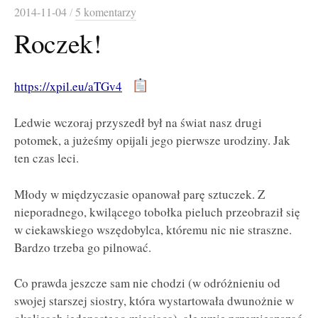
2014-11-04
/
5 komentarzy
Roczek!
https://xpil.eu/aTGv4
Ledwie wczoraj przyszedł był na świat nasz drugi
potomek, a jużeśmy opijali jego pierwsze urodziny. Jak
ten czas leci.
Młody w międzyczasie opanował parę sztuczek. Z
nieporadnego, kwilącego tobołka pieluch przeobraził się
w ciekawskiego wszędobylca, któremu nic nie straszne.
Bardzo trzeba go pilnować.
Co prawda jeszcze sam nie chodzi (w odróżnieniu od
swojej starszej siostry, która wystartowała dwunożnie w