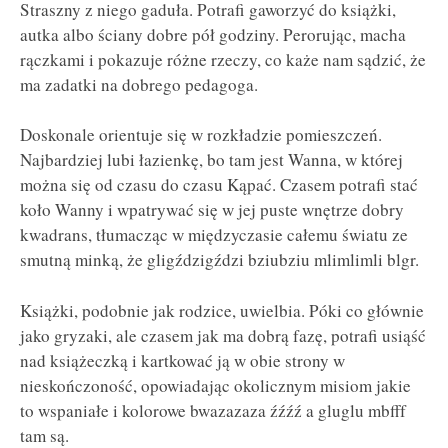
Straszny z niego gaduła. Potrafi gaworzyć do książki,
autka albo ściany dobre pół godziny. Perorując, macha
rączkami i pokazuje różne rzeczy, co każe nam sądzić, że
ma zadatki na dobrego pedagoga.
Doskonale orientuje się w rozkładzie pomieszczeń.
Najbardziej lubi łazienkę, bo tam jest Wanna, w której
można się od czasu do czasu Kąpać. Czasem potrafi stać
koło Wanny i wpatrywać się w jej puste wnętrze dobry
kwadrans, tłumacząc w międzyczasie całemu światu ze
smutną minką, że gligździgździ bziubziu mlimlimli blgr.
Książki, podobnie jak rodzice, uwielbia. Póki co głównie
jako gryzaki, ale czasem jak ma dobrą fazę, potrafi usiąść
nad książeczką i kartkować ją w obie strony w
nieskończoność, opowiadając okolicznym misiom jakie
to wspaniałe i kolorowe bwazazaza źźźź a gluglu mbfff
tam są.