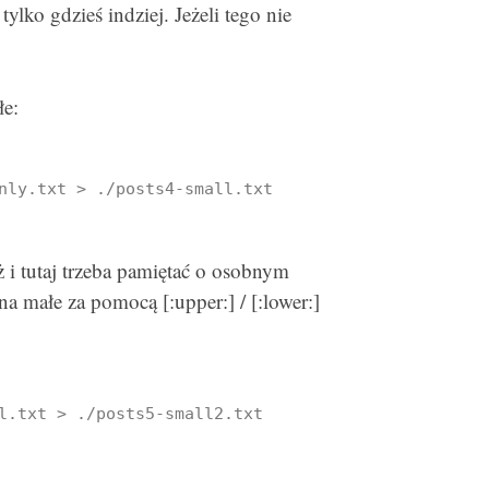
lko gdzieś indziej. Jeżeli tego nie
łe:
nly.txt > ./posts4-small.txt
 i tutaj trzeba pamiętać o osobnym
 małe za pomocą [:upper:] / [:lower:]
l.txt > ./posts5-small2.txt