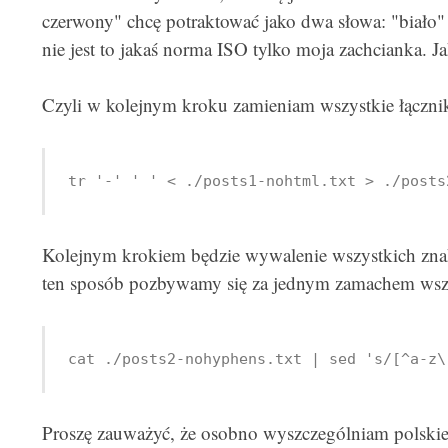
czerwony" chcę potraktować jako dwa słowa: "biało"
nie jest to jakaś norma ISO tylko moja zachcianka. J
Czyli w kolejnym kroku zamieniam wszystkie łącznik
tr '-' ' ' < ./posts1-nohtml.txt > ./posts
Kolejnym krokiem będzie wywalenie wszystkich znak
ten sposób pozbywamy się za jednym zamachem wszyst
cat ./posts2-nohyphens.txt | sed 's/[^a-z\
Proszę zauważyć, że osobno wyszczególniam polskie