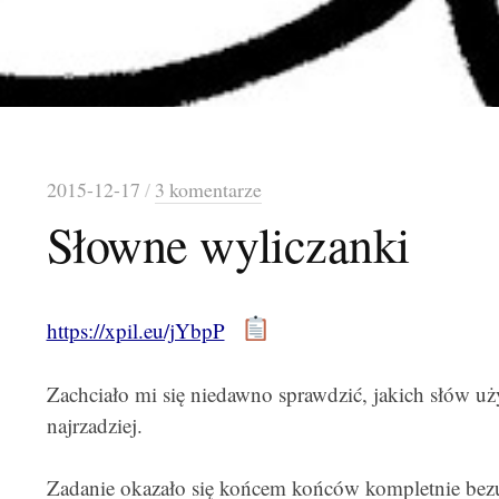
2015-12-17
/
3 komentarze
Słowne wyliczanki
https://xpil.eu/jYbpP
Zachciało mi się niedawno sprawdzić, jakich słów uż
najrzadziej.
Zadanie okazało się końcem końców kompletnie bezu