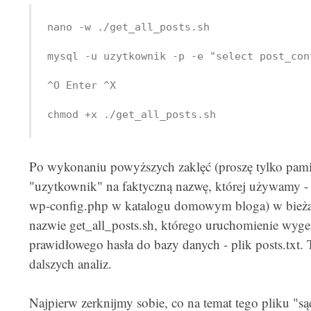
nano -w ./get_all_posts.sh

mysql -u uzytkownik -p -e "select post_con
^O Enter ^X

chmod +x ./get_all_posts.sh
Po wykonaniu powyższych zaklęć (proszę tylko pami
"uzytkownik" na faktyczną nazwę, której używamy -
wp-config.php w katalogu domowym bloga) w bieżąc
nazwie get_all_posts.sh, którego uruchomienie wyg
prawidłowego hasła do bazy danych - plik posts.txt. 
dalszych analiz.
Najpierw zerknijmy sobie, co na temat tego pliku "sąd