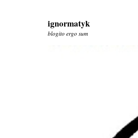
ignormatyk
Skip
to
blogito ergo sum
content