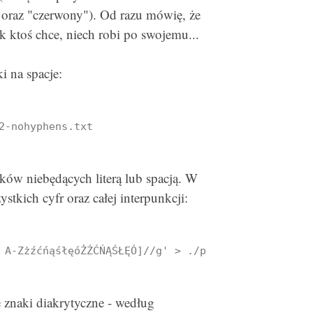
 oraz "czerwony"). Od razu mówię, że
ak ktoś chce, niech robi po swojemu...
i na spacje:
2-nohyphens.txt
ów niebędących literą lub spacją. W
kich cyfr oraz całej interpunkcji:
 A-ZżźćńąśłęóŻŹĆŃĄŚŁĘÓ]//g' > ./posts3-lettersonly
 znaki diakrytyczne - według