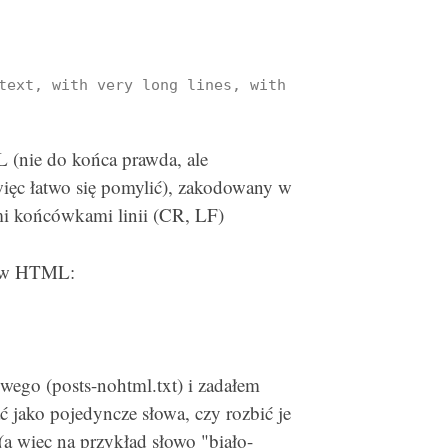
text, with very long lines, with CR, LF line termi
 (nie do końca prawda, ale
ęc łatwo się pomylić), zakodowany w
i końcówkami linii (CR, LF)
ków HTML:
wego (posts-nohtml.txt) i zadałem
ć jako pojedyncze słowa, czy rozbić je
(a więc na przykład słowo "biało-