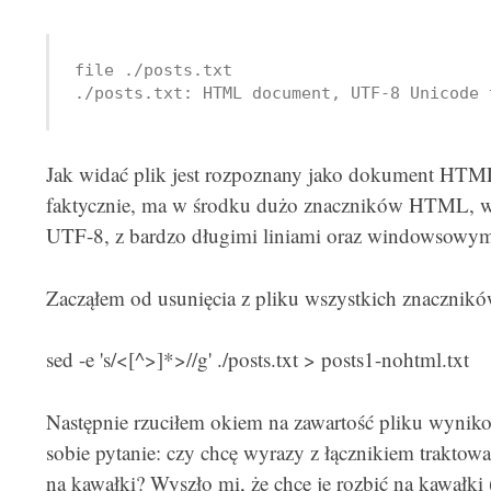
file ./posts.txt

./posts.txt: HTML document, UTF-8 Unicode 
Jak widać plik jest rozpoznany jako dokument HTML
faktycznie, ma w środku dużo znaczników HTML, wi
UTF-8, z bardzo długimi liniami oraz windowsowym
Zacząłem od usunięcia z pliku wszystkich znaczni
sed -e 's/<[^>]*>//g' ./posts.txt > posts1-nohtml.txt
Następnie rzuciłem okiem na zawartość pliku wyniko
sobie pytanie: czy chcę wyrazy z łącznikiem traktowa
na kawałki? Wyszło mi, że chcę je rozbić na kawałki 