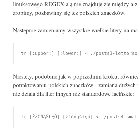
linuksowego REGEX-a ą nie znajduje zię między a-z ty
zrobimy, pozbawimy się też polskich znaczków.
Następnie zamieniamy wszystkie wielkie litery na ma
tr [:upper:] [:lower:] < ./posts3-letterso
Niestety, podobnie jak w poprzednim kroku, również
potraktowaniu polskich znaczków - zamiana dużych na
nie działa dla liter innych niż standardowe łacińskie:
tr [ŻŹĆŃĄŚŁĘÓ] [żźćńąśłęó] < ./posts4-smal