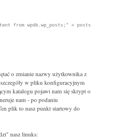
tent from wpdb.wp_posts;" > posts.txt

ętać o zmianie nazwy użytkownika z
 szczegóły w pliku konfiguracyjnym
ym katalogu pojawi nam się skrypt o
eneruje nam - po podaniu
Ten plik to nasz punkt startowy do
zi" nasz linuks: