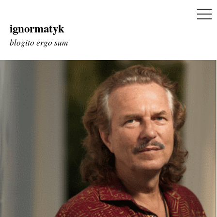
ME
ignormatyk
Skip
to
blogito ergo sum
content