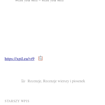
https://xpil.eu/vt9
Recenzje
,
Recenzje wierszy i piosenek
Post
STARSZY WPIS