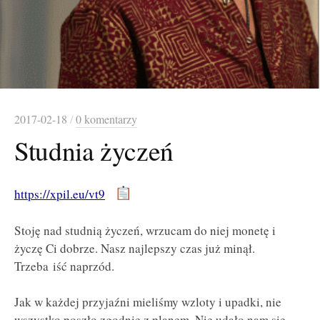
2017-02-18
/
0 komentarzy
Studnia życzeń
https://xpil.eu/vt9
Stoję nad studnią życzeń, wrzucam do niej monetę i
życzę Ci dobrze. Nasz najlepszy czas już minął.
Trzeba iść naprzód.
Jak w każdej przyjaźni mieliśmy wzloty i upadki, nie
wszystko poszło zgodnie z planem. Nie udało nam się