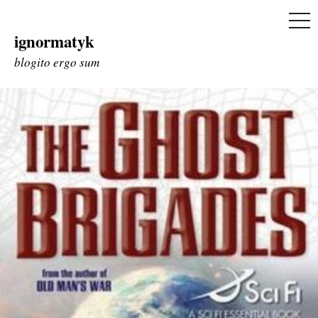
ME
ignormatyk
Skip
to
blogito ergo sum
content