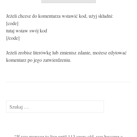
Jeżeli chcesz do komentarza wstawić kod, użyj składni:
[code]
tutaj wstaw swój kod
[/code]
Jeżeli zrobisz literówkę lub zmienisz zdanie, możesz edytować
komentarz po jego zatwierdzeniu.
Szukaj:
If you manage to live until 113 years old, you become a