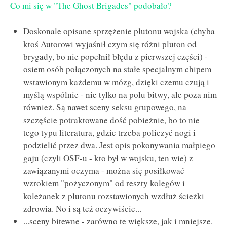
Co mi się w "The Ghost Brigades" podobało?
Doskonale opisane sprzężenie plutonu wojska (chyba
ktoś Autorowi wyjaśnił czym się różni pluton od
brygady, bo nie popełnił błędu z pierwszej części) -
osiem osób połączonych na stałe specjalnym chipem
wstawionym każdemu w mózg, dzięki czemu czują i
myślą wspólnie - nie tylko na polu bitwy, ale poza nim
również. Są nawet sceny seksu grupowego, na
szczęście potraktowane dość pobieżnie, bo to nie
tego typu literatura, gdzie trzeba policzyć nogi i
podzielić przez dwa. Jest opis pokonywania małpiego
gaju (czyli OSF-u - kto był w wojsku, ten wie) z
zawiązanymi oczyma - można się posiłkować
wzrokiem "pożyczonym" od reszty kolegów i
koleżanek z plutonu rozstawionych wzdłuż ścieżki
zdrowia. No i są też oczywiście...
...sceny bitewne - zarówno te większe, jak i mniejsze.