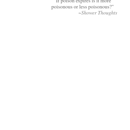
If poison expires is it more
poisonous or less poisonous?
~Shower Thoughts