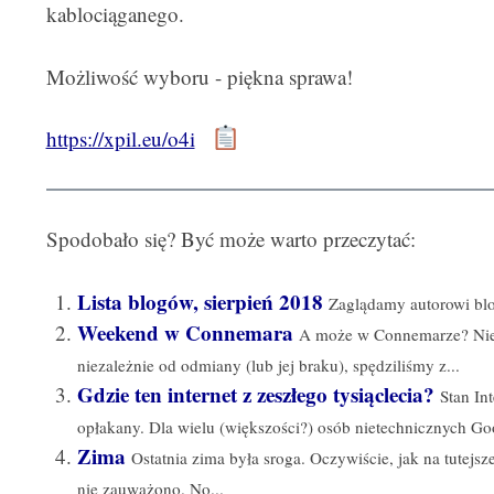
kablociąganego.
Możliwość wyboru - piękna sprawa!
https://xpil.eu/o4i
Spodobało się? Być może warto przeczytać:
Lista blogów, sierpień 2018
Zaglądamy autorowi blo
Weekend w Connemara
A może w Connemarze? Nie,
niezależnie od odmiany (lub jej braku), spędziliśmy z...
Gdzie ten internet z zeszłego tysiąclecia?
Stan In
opłakany. Dla wielu (większości?) osób nietechnicznych Goog
Zima
Ostatnia zima była sroga. Oczywiście, jak na tutejs
nie zauważono. No...