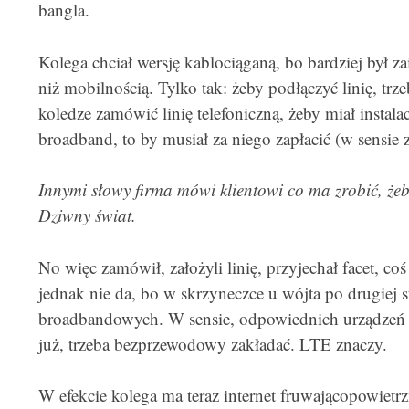
bangla.
Kolega chciał wersję kablociąganą, bo bardziej był z
niż mobilnością. Tylko tak: żeby podłączyć linię, trze
koledze zamówić linię telefoniczną, żeby miał instal
broadband, to by musiał za niego zapłacić (w sensie za
Innymi słowy firma mówi klientowi co ma zrobić, żeb
Dziwny świat.
No więc zamówił, założyli linię, przyjechał facet, coś 
jednak nie da, bo w skrzyneczce u wójta po drugiej s
broadbandowych. W sensie, odpowiednich urządzeń n
już, trzeba bezprzewodowy zakładać. LTE znaczy.
W efekcie kolega ma teraz internet fruwającopowiet