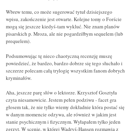
Wbrew temu, co może sugerować tytuł dzisiejszego
wpisu, zakończenie jest otwarte. Kolejne tomy o Forście
mogą się jeszcze kiedyś-tam wykluć. Nie znam planów
pisarskich p. Mroza, ale nie pogardziłbym sequelem (lub
prequelem).
Podsumowując tę nieco chaotyczną recenzję muszę
powiedzieć, że bardzo, bardzo dobrze się tego słuchało i
szczerze polecam całą trylogię wszystkim fanom dobrych
kryminałów.
Aha, jeszcze parę słów o lektorze. Krzysztof Gosztyła
czyta niesamowicie. Jestem pełen podziwu - facet gra
głosem tak, że nie tylko wiemy dokładnie która postać się
w danym momencie odzywa, ale również w jakim jest
stanie psychicznym i fizycznym. Wyłapałem tylko jeden
zgrzyt. W scenie, w której Wadryś-Hansen rozmawia z