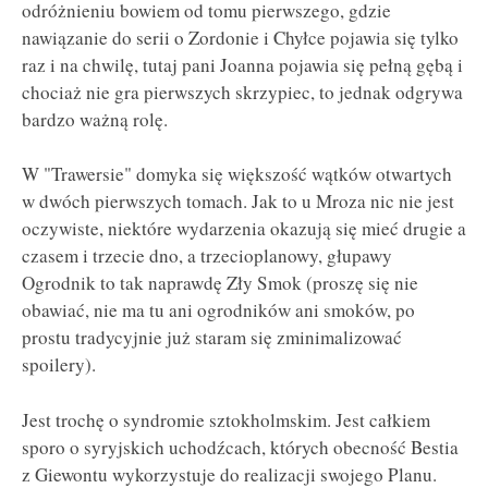
odróżnieniu bowiem od tomu pierwszego, gdzie
nawiązanie do serii o Zordonie i Chyłce pojawia się tylko
raz i na chwilę, tutaj pani Joanna pojawia się pełną gębą i
chociaż nie gra pierwszych skrzypiec, to jednak odgrywa
bardzo ważną rolę.
W "Trawersie" domyka się większość wątków otwartych
w dwóch pierwszych tomach. Jak to u Mroza nic nie jest
oczywiste, niektóre wydarzenia okazują się mieć drugie a
czasem i trzecie dno, a trzecioplanowy, głupawy
Ogrodnik to tak naprawdę Zły Smok (proszę się nie
obawiać, nie ma tu ani ogrodników ani smoków, po
prostu tradycyjnie już staram się zminimalizować
spoilery).
Jest trochę o syndromie sztokholmskim. Jest całkiem
sporo o syryjskich uchodźcach, których obecność Bestia
z Giewontu wykorzystuje do realizacji swojego Planu.