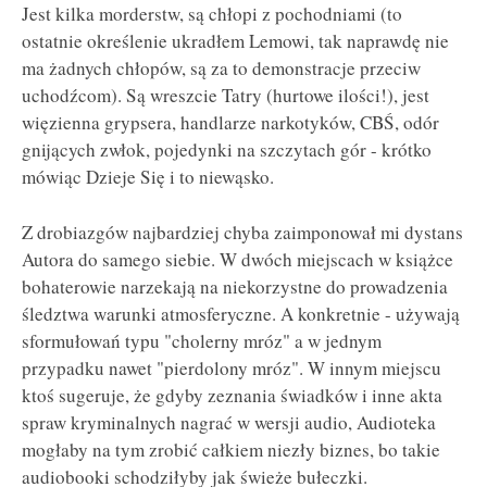
Jest kilka morderstw, są chłopi z pochodniami (to
ostatnie określenie ukradłem Lemowi, tak naprawdę nie
ma żadnych chłopów, są za to demonstracje przeciw
uchodźcom). Są wreszcie Tatry (hurtowe ilości!), jest
więzienna grypsera, handlarze narkotyków, CBŚ, odór
gnijących zwłok, pojedynki na szczytach gór - krótko
mówiąc Dzieje Się i to niewąsko.
Z drobiazgów najbardziej chyba zaimponował mi dystans
Autora do samego siebie. W dwóch miejscach w książce
bohaterowie narzekają na niekorzystne do prowadzenia
śledztwa warunki atmosferyczne. A konkretnie - używają
sformułowań typu "cholerny mróz" a w jednym
przypadku nawet "pierdolony mróz". W innym miejscu
ktoś sugeruje, że gdyby zeznania świadków i inne akta
spraw kryminalnych nagrać w wersji audio, Audioteka
mogłaby na tym zrobić całkiem niezły biznes, bo takie
audiobooki schodziłyby jak świeże bułeczki.