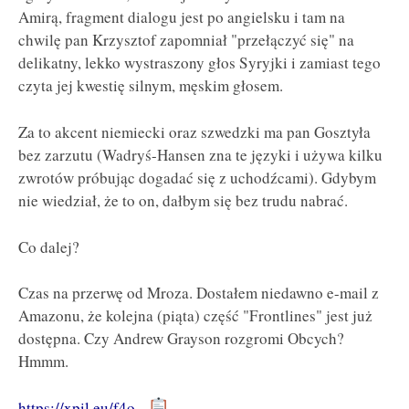
Amirą, fragment dialogu jest po angielsku i tam na
chwilę pan Krzysztof zapomniał "przełączyć się" na
delikatny, lekko wystraszony głos Syryjki i zamiast tego
czyta jej kwestię silnym, męskim głosem.
Za to akcent niemiecki oraz szwedzki ma pan Gosztyła
bez zarzutu (Wadryś-Hansen zna te języki i używa kilku
zwrotów próbując dogadać się z uchodźcami). Gdybym
nie wiedział, że to on, dałbym się bez trudu nabrać.
Co dalej?
Czas na przerwę od Mroza. Dostałem niedawno e-mail z
Amazonu, że kolejna (piąta) część "Frontlines" jest już
dostępna. Czy Andrew Grayson rozgromi Obcych?
Hmmm.
https://xpil.eu/f4o