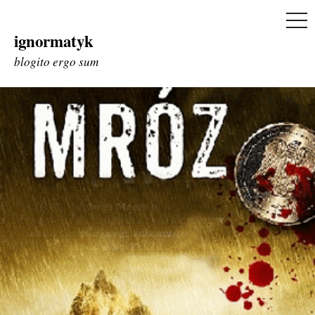
ME
ignormatyk
Skip
to
blogito ergo sum
content