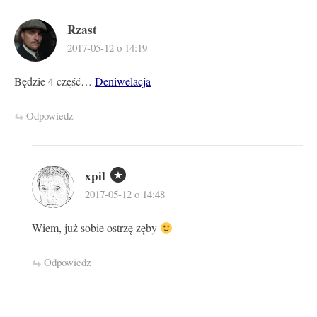
Rzast
2017-05-12 o 14:19
Będzie 4 część…
Deniwelacja
Odpowiedz
xpil
2017-05-12 o 14:48
Wiem, już sobie ostrzę zęby
Odpowiedz