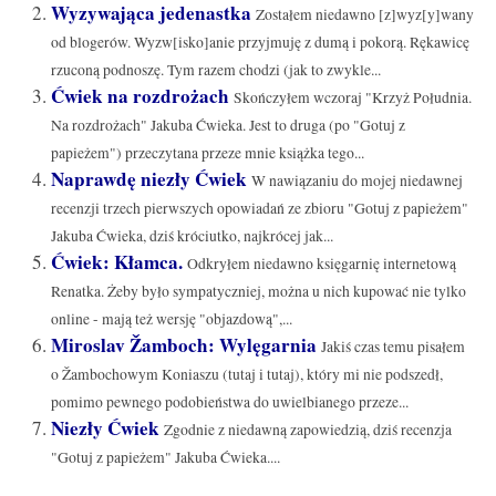
Wyzywająca jedenastka
Zostałem niedawno [z]wyz[y]wany
od blogerów. Wyzw[isko]anie przyjmuję z dumą i pokorą. Rękawicę
rzuconą podnoszę. Tym razem chodzi (jak to zwykle...
Ćwiek na rozdrożach
Skończyłem wczoraj "Krzyż Południa.
Na rozdrożach" Jakuba Ćwieka. Jest to druga (po "Gotuj z
papieżem") przeczytana przeze mnie książka tego...
Naprawdę niezły Ćwiek
W nawiązaniu do mojej niedawnej
recenzji trzech pierwszych opowiadań ze zbioru "Gotuj z papieżem"
Jakuba Ćwieka, dziś króciutko, najkrócej jak...
Ćwiek: Kłamca.
Odkryłem niedawno księgarnię internetową
Renatka. Żeby było sympatyczniej, można u nich kupować nie tylko
online - mają też wersję "objazdową",...
Miroslav Žamboch: Wylęgarnia
Jakiś czas temu pisałem
o Žambochowym Koniaszu (tutaj i tutaj), który mi nie podszedł,
pomimo pewnego podobieństwa do uwielbianego przeze...
Niezły Ćwiek
Zgodnie z niedawną zapowiedzią, dziś recenzja
"Gotuj z papieżem" Jakuba Ćwieka....