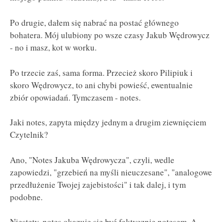
Po drugie, dałem się nabrać na postać głównego
bohatera. Mój ulubiony po wsze czasy Jakub Wędrowycz
- no i masz, kot w worku.
Po trzecie zaś, sama forma. Przecież skoro Pilipiuk i
skoro Wędrowycz, to ani chybi powieść, ewentualnie
zbiór opowiadań. Tymczasem - notes.
Jaki notes, zapyta między jednym a drugim ziewnięciem
Czytelnik?
Ano, "Notes Jakuba Wędrowycza", czyli, wedle
zapowiedzi, "grzebień na myśli nieuczesane", "analogowe
przedłużenie Twojej zajebistości" i tak dalej, i tym
podobne.
Niestety, notes okazuje się być faktycznie notesem. A