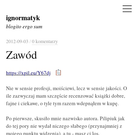
ME
ignormatyk
Skip
to
blogito ergo sum
content
2012-09-03
/
0 komentarzy
Zawód
https://xpil.eu/Y67dj
Nie w sensie profesji, moiściewi, lecz w sensie jakości. O
ile zazwyczaj mam szczęście recenzować książki dobre,
fajne i ciekawe, o tyle tym razem wdepnąłem w kupę.
Po pierwsze, skusiło mnie nazwisko autora. Pilipiuk jak
do tej pory nie wydał niczego słabego (przynajmniej z
mojego punktu widzenia), a tu - masz ci los.