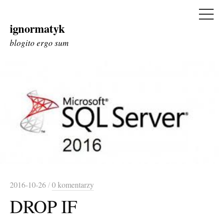
ME
ignormatyk
Skip
to
blogito ergo sum
content
2016-10-26
/
0 komentarzy
DROP IF