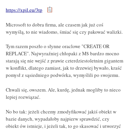
https://xpil.eu/3tp
Microsoft to dobra firma, ale czasem jak już coś
wymyślą, to nie wiadomo, śmiać się czy pakować walizki.
Tym razem poszło o słynne oraclowe "CREATE OR
REPLACE". Najwyraźniej chłopaki z M$ bardzo mocno
starają się nie wejść z prawie czterdziestoletnim gigantem
w konflikt, dlatego zamiast, jak to drzewiej bywało, kraść
pomysł z sąsiedniego podwórka, wymyślili po swojemu.
Chwali się, owszem. Ale, kurdę, jednak mogliby to nieco
lepiej rozwiązać.
No bo tak: jeżeli chcemy zmodyfikować jakiś obiekt w
bazie danych, wypadałoby najpierw sprawdzić, czy
obiekt ów istnieje, i jeżeli tak, to go skasować i utworzyć