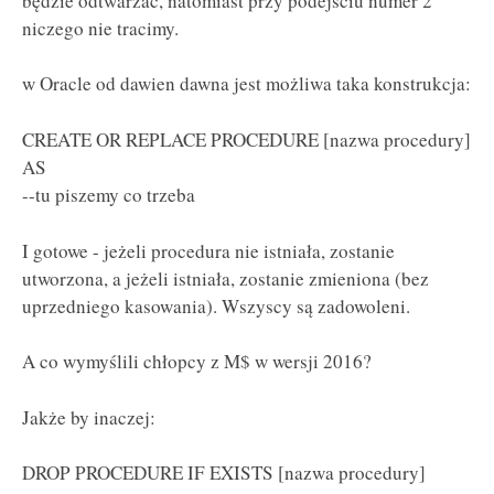
będzie odtwarzać, natomiast przy podejściu numer 2
niczego nie tracimy.
w Oracle od dawien dawna jest możliwa taka konstrukcja:
CREATE OR REPLACE PROCEDURE [nazwa procedury]
AS
--tu piszemy co trzeba
I gotowe - jeżeli procedura nie istniała, zostanie
utworzona, a jeżeli istniała, zostanie zmieniona (bez
uprzedniego kasowania). Wszyscy są zadowoleni.
A co wymyślili chłopcy z M$ w wersji 2016?
Jakże by inaczej:
DROP PROCEDURE IF EXISTS [nazwa procedury]