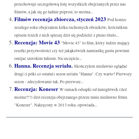
przechowuje szczegółową listę wszystkich obejrzanych przez nas
filmów, a jak się go ładnie poprosi, to można...
Filmów recenzja zbiorcza, styczeń 2023
Pod koniec
zeszłego roku obejrzałem kilka ruchomych obrazków; króciutkim
opisem trzech z nich spieszę dziś się podzielić z pleno titulo...
Recenzja: Movie 43
"Movie 43" to film, który ludzie mający
resztki przyzwoitości czy też jakąkolwiek namiastkę gustu powinni
omijać szerokim łukiem. Na szczęście...
Hanna. Recenzja serialu.
Skończyłem niedawno oglądać
drugi (i póki co ostatni) sezon serialu "Hanna". Czy warto? Pierwszy
sezon - zdecydowanie tak. Po pierwsze...
Recenzja: Koneser
W ramach odsapki od łamigłówek (ileż
można?!?) dziś recenzja obejrzanego przeze mnie niedawno filmu
"Koneser". Nakręcony w 2013 roku, opowiada...