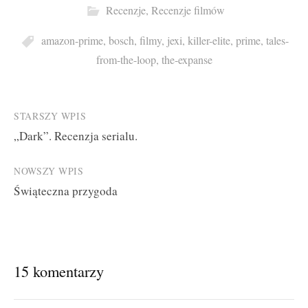
Recenzje
,
Recenzje filmów
amazon-prime
,
bosch
,
filmy
,
jexi
,
killer-elite
,
prime
,
tales-
from-the-loop
,
the-expanse
Post
STARSZY WPIS
„Dark”. Recenzja serialu.
navigation
NOWSZY WPIS
Świąteczna przygoda
15 komentarzy