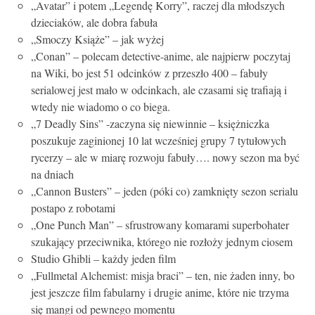
„Avatar” i potem „Legendę Korry”, raczej dla młodszych
dzieciaków, ale dobra fabuła
„Smoczy Książe” – jak wyżej
„Conan” – polecam detective-anime, ale najpierw poczytaj
na Wiki, bo jest 51 odcinków z przeszło 400 – fabuły
serialowej jest mało w odcinkach, ale czasami się trafiają i
wtedy nie wiadomo o co biega.
„7 Deadly Sins” -zaczyna się niewinnie – księżniczka
poszukuje zaginionej 10 lat wcześniej grupy 7 tytułowych
rycerzy – ale w miarę rozwoju fabuły…. nowy sezon ma być
na dniach
„Cannon Busters” – jeden (póki co) zamknięty sezon serialu
postapo z robotami
„One Punch Man” – sfrustrowany komarami superbohater
szukający przeciwnika, którego nie rozłoży jednym ciosem
Studio Ghibli – każdy jeden film
„Fullmetal Alchemist: misja braci” – ten, nie żaden inny, bo
jest jeszcze film fabularny i drugie anime, które nie trzyma
się mangi od pewnego momentu