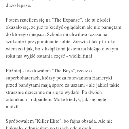
dużo lepsze.
Potem rzuciłem się na "The Expanse", ale tu z kolei
okazało się, że już to kiedyś oglądałem ale nie pamiętam
do którego miejsca. Szkoda mi chwilowo czasu na
szukanie i przypominanie sobie. Zresztą i tak pi x oko
wiem co i jak, bo z książkami jestem na bieżąco; w tym
roku ma wyjść ostatnia część - wielki finał!
Później skosztowałem "The Boys", rzecz o
superbohaterach, którzy poza ratowaniem Hameryki
przed bandytami mają sporo za uszami - ale jakieś takie
strasznie dziecinne mi się to wydało. Po dwóch
odcinkach - odpadłem. Może kiedyś, jak się będę
nudził...
Spróbowałem "Killer Elite", bo fajna obsada. Ale nie
kliknęło, odpuściłem po trzech odcinkach.