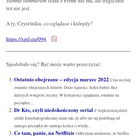
Summa summarum
szału z Prime nie ma, ale tragicznie
też nie jest.
A ty, Czytelniku, co oglądasz i którędy?
https://xpil.eu/094
Spodobało się? Być może warto przeczytać:
Ostatnio obejrzane – edycja marzec 2022
Czas na listę
ostatnio obejrzanych filmów. Dużo fajności. Jeden bubel. Bez
dalszych wstępów, lecimy. W kolejności oglądania, ostatnie na
początku:...
Dr Kto, czyli niedokończony serial
Z większością dzieł
sztuki kinematograficznej mam tak, że albo mi się podobają od
samego początku do samego końca (i wtedy...
Co tam, panie, na Netflixie
Odkryłem niedawno, że Netflix