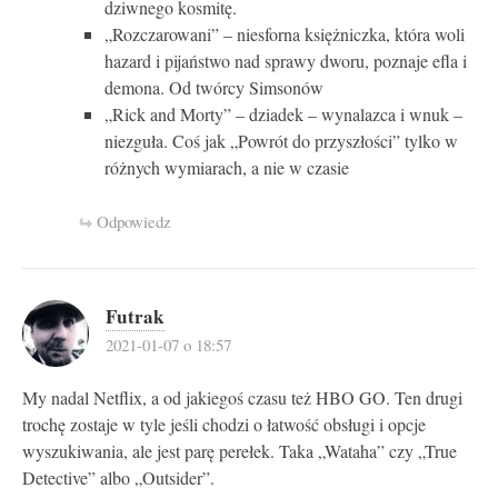
dziwnego kosmitę.
„Rozczarowani” – niesforna księżniczka, która woli
hazard i pijaństwo nad sprawy dworu, poznaje efla i
demona. Od twórcy Simsonów
„Rick and Morty” – dziadek – wynalazca i wnuk –
niezguła. Coś jak „Powrót do przyszłości” tylko w
różnych wymiarach, a nie w czasie
Odpowiedz
Futrak
2021-01-07 o 18:57
My nadal Netflix, a od jakiegoś czasu też HBO GO. Ten drugi
trochę zostaje w tyle jeśli chodzi o łatwość obsługi i opcje
wyszukiwania, ale jest parę perełek. Taka „Wataha” czy „True
Detective” albo „Outsider”.