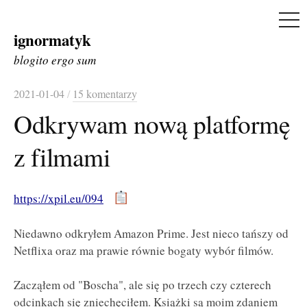
ME
ignormatyk
Skip
to
blogito ergo sum
content
2021-01-04
/
15 komentarzy
Odkrywam nową platformę
z filmami
https://xpil.eu/094
Niedawno odkryłem Amazon Prime. Jest nieco tańszy od
Netflixa oraz ma prawie równie bogaty wybór filmów.
Zacząłem od "Boscha", ale się po trzech czy czterech
odcinkach się zniechęciłem. Książki są moim zdaniem