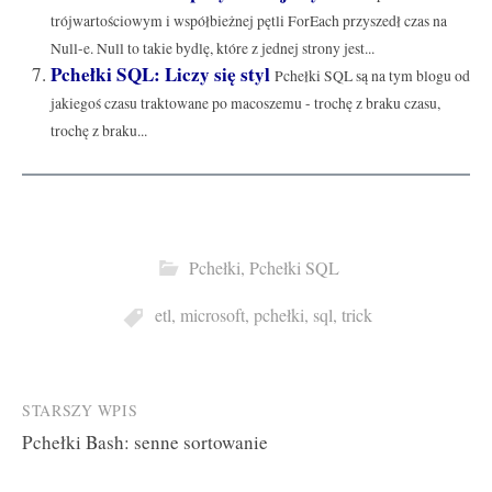
trójwartościowym i współbieżnej pętli ForEach przyszedł czas na
Null-e. Null to takie bydlę, które z jednej strony jest...
Pchełki SQL: Liczy się styl
Pchełki SQL są na tym blogu od
jakiegoś czasu traktowane po macoszemu - trochę z braku czasu,
trochę z braku...
Pchełki
,
Pchełki SQL
etl
,
microsoft
,
pchełki
,
sql
,
trick
Post
STARSZY WPIS
Pchełki Bash: senne sortowanie
navigation