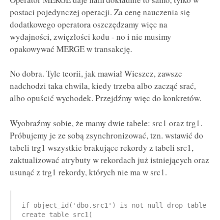
postaci pojedynczej operacji. Za cenę nauczenia się
dodatkowego operatora oszczędzamy więc na
wydajności, zwięzłości kodu - no i nie musimy
opakowywać MERGE w transakcję.
No dobra. Tyle teorii, jak mawiał Wieszcz, zawsze
nadchodzi taka chwila, kiedy trzeba albo zacząć srać,
albo opuścić wychodek. Przejdźmy więc do konkretów.
Wyobraźmy sobie, że mamy dwie tabele: src1 oraz trg1.
Próbujemy je ze sobą zsynchronizować, tzn. wstawić do
tabeli trg1 wszystkie brakujące rekordy z tabeli src1,
zaktualizować atrybuty w rekordach już istniejących oraz
usunąć z trg1 rekordy, których nie ma w src1.
if object_id('dbo.src1') is not null drop table dbo
create table src1(
