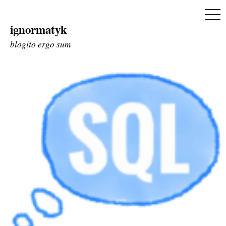
ME
ignormatyk
Skip
to
blogito ergo sum
content