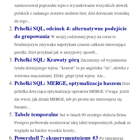
zainteresował poprzedni wpis o wyszukiwaniu wszystkich słówek
polskich z zadanego zestawu siedmiu liter, dziś dorzucam wisienkę
do tego...
Pchełki SQL, odcinek 4: alternatywne podejście
do grupowania
W mojej codziennej pracy na coraz to
brudniejszym zmywaku napotykam czasem całkiem interesujące
perełki. Dziś przykład jak w nietypowy sposób...
Pchełki SQL: Krawaty górą
Zaczniemy od wyjaśnienia
tytułu dzisiejszego wpisu. "krawat" to po angielsku "tie", słówko z
wieloma znaczeniami. Efekt: głupi tytuł wpisu. Ale...
Pchełki SQL: MERGE, optymalizacja haszem
Dziś
pchełka dotycząca optymalizacji operatora MERGE. Uwaga: jeżeli
nie wiesz, jak działa MERGE, lub po prostu nie interesujesz się
bazami...
Tabele temporalne
Już w latach 90 zeszłego stulecia firma
Postgres próbowała zrealizować ideę tabel temporalnych, jednak ze
względu na bardzo wysokie koszty...
Powershell 7: eksperymentujemy #3
Po operatorze