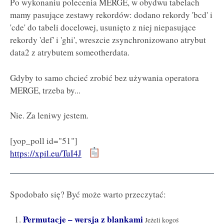
Po wykonaniu polecenia MERGE, w obydwu tabelach
mamy pasujące zestawy rekordów: dodano rekordy 'bcd' i
'cde' do tabeli docelowej, usunięto z niej niepasujące
rekordy 'def' i 'ghi', wreszcie zsynchronizowano atrybut
data2 z atrybutem someotherdata.
Gdyby to samo chcieć zrobić bez używania operatora
MERGE, trzeba by...
Nie. Za leniwy jestem.
[yop_poll id="51"]
https://xpil.eu/TuI4J
Spodobało się? Być może warto przeczytać:
Permutacje – wersja z blankami
Jeżeli kogoś