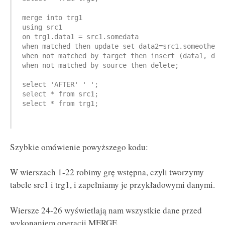
merge into trg1

using src1

on trg1.data1 = src1.somedata

when matched then update set data2=src1.someotherda
when not matched by target then insert (data1, data
when not matched by source then delete;

select 'AFTER' ' ';

select * from src1;

select * from trg1;

Szybkie omówienie powyższego kodu:
W wierszach 1-22 robimy grę wstępna, czyli tworzymy
tabele src1 i trg1, i zapełniamy je przykładowymi danymi.
Wiersze 24-26 wyświetlają nam wszystkie dane przed
wykonaniem operacji MERGE