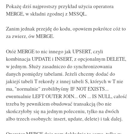
Pokażę dziś najprostszy przykład użycia operatora
MERGE, w składni zgodnej z MSSQL.
Zanim jednak przejdę do kodu, opowiem pokrótce cóż to
za zwierz, ów MERGE.
Otóż MERGE to nic innego jak UPSERT, czyli
kombinacja UPDATE i INSERT, z opcjonalnym DELETE,
w jednym. Służy zasadniczo do synchronizowania
danych pomiędzy tabelami. Jeżeli chcemy dodać do
jakiejś tabeli T rekordy z innej tabeli S, których w T nie
ma, "normalnie" zrobilibyśmy IF NOT EXISTS...
ewentualnie LEFT OUTER JOIN... ON ... IS NULL, całość
trzeba by pewnikiem obudować transakcją (bo nie
skończyłoby się na jednym poleceniu, tylko na dwóch
albo trzech osobnych: insert, update, delete) i tak dalej.
Operator MERGE daje nam dokładnie to samo, tylko w