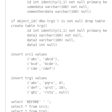
	id int identity(1,1) not null primary key clustered,

	somedata varchar(100) not null,

	someotherdata varchar(100) null)

if object_id('dbo.trg1') is not null drop table dbo
create table trg1(

	id int identity(1,1) not null primary key clustered,

	data1 varchar(100) not null,

	data2 varchar(100) null,

	data3 int null)

insert src1 values

	('abc', 'abcd'),

	('bcd', 'bcde'),

	('cde','cdef')

insert trg1 values

	('abc', 'pqrs', 0),

	('def', 'qrst', 10),

	('ghi', 'rstu', null)

select 'BEFORE' ' ';

select * from src1;

select * from trg1;
