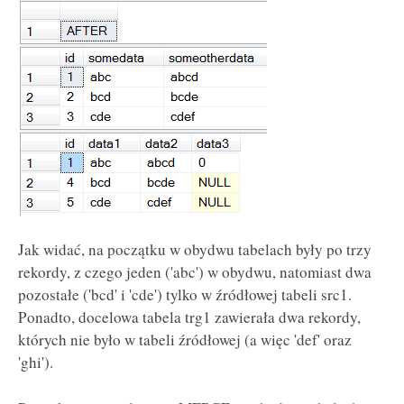
Jak widać, na początku w obydwu tabelach były po trzy
rekordy, z czego jeden ('abc') w obydwu, natomiast dwa
pozostałe ('bcd' i 'cde') tylko w źródłowej tabeli src1.
Ponadto, docelowa tabela trg1 zawierała dwa rekordy,
których nie było w tabeli źródłowej (a więc 'def' oraz
'ghi').